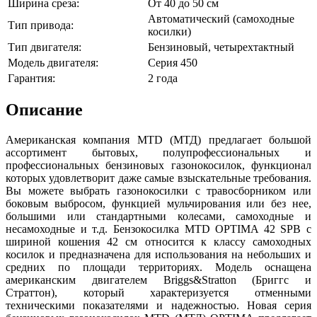
Ширина среза:
От 40 до 50 см
Автоматический (самоходные
Тип привода:
косилки)
Тип двигателя:
Бензиновый, четырехтактный
Модель двигателя:
Серия 450
Гарантия:
2 года
Описание
Американская компания MTD (МТД) предлагает большой
ассортимент бытовых, полупрофессиональных и
профессиональных бензиновых газонокосилок, функционал
которых удовлетворит даже самые взыскательные требования.
Вы можете выбрать газонокосилки с травосборником или
боковым выбросом, функцией мульчирования или без нее,
большими или стандартными колесами, самоходные и
несамоходные и т.д. Бензокосилка MTD OPTIMA 42 SPB с
шириной кошения 42 см относится к классу самоходных
косилок и предназначена для использования на небольших и
средних по площади территориях. Модель оснащена
американским двигателем Briggs&Stratton (Бриггс и
Страттон), который характеризуется отменными
техническими показателями и надежностью. Новая серия