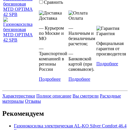
Сравнить
Доставка
Оплата
— Курьером
—
по Москве и
Наличным и
Гарантия
МО
безналичным
Официальная
расчетом;
—
гарантия от
Транспортной
—
производителя
компанией в
Банковской
Подробнее
регионы
картой (при
России
самовывозе).
Подробнее
Подробнее
Характеристики
Полное описание
Вы смотрели
Расходные
материалы
Отзывы
Рекомендуем
Газонокосилка электрическая AL-KO Silver Comfort 46.4