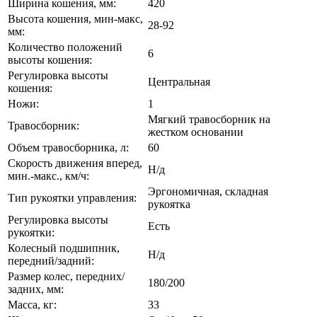
Ширина кошения, мм:
420
Высота кошения, мин-макс,
28-92
мм:
Количество положений
6
высоты кошения:
Регулировка высоты
Центральная
кошения:
Ножи:
1
Мягкий травосборник на
Травосборник:
жестком основании
Объем травосборника, л:
60
Скорость движения вперед,
Н/д
мин.-макс., км/ч:
Эргономичная, складная
Тип рукоятки управления:
рукоятка
Регулировка высоты
Есть
рукоятки:
Колесный подшипник,
Н/д
передний/задний:
Размер колес, передних/
180/200
задних, мм:
Масса, кг:
33