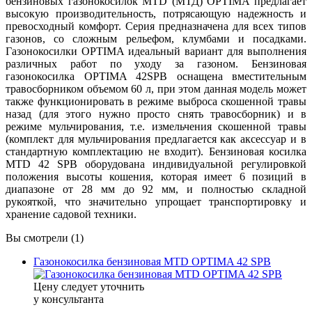
бензиновых газонокосилок MTD (МТД) OPTIMA предлагает
высокую производительность, потрясающую надежность и
превосходный комфорт. Серия предназначена для всех типов
газонов, со сложным рельефом, клумбами и посадками.
Газонокосилки OPTIMA идеальный вариант для выполнения
различных работ по уходу за газоном. Бензиновая
газонокосилка OPTIMA 42SPB оснащена вместительным
травосборником объемом 60 л, при этом данная модель может
также функционировать в режиме выброса скошенной травы
назад (для этого нужно просто снять травосборник) и в
режиме мульчирования, т.е. измельчения скошенной травы
(комплект для мульчирования предлагается как аксессуар и в
стандартную комплектацию не входит). Бензиновая косилка
MTD 42 SPB оборудована индивидуальной регулировкой
положения высоты кошения, которая имеет 6 позиций в
диапазоне от 28 мм до 92 мм, и полностью складной
рукояткой, что значительно упрощает транспортировку и
хранение садовой техники.
Вы смотрели (1)
Газонокосилка бензиновая MTD OPTIMA 42 SPB
Цену следует уточнить
у консультанта