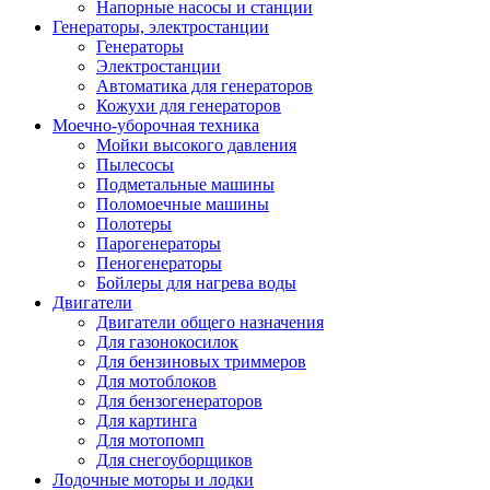
Напорные насосы и станции
Генераторы, электростанции
Генераторы
Электростанции
Автоматика для генераторов
Кожухи для генераторов
Моечно-уборочная техника
Мойки высокого давления
Пылесосы
Подметальные машины
Поломоечные машины
Полотеры
Парогенераторы
Пеногенераторы
Бойлеры для нагрева воды
Двигатели
Двигатели общего назначения
Для газонокосилок
Для бензиновых триммеров
Для мотоблоков
Для бензогенераторов
Для картинга
Для мотопомп
Для снегоуборщиков
Лодочные моторы и лодки