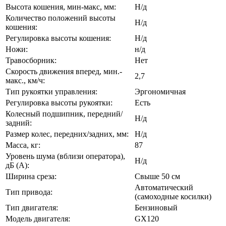
Высота кошения, мин-макс, мм:
Н/д
Количество положений высоты
Н/д
кошения:
Регулировка высоты кошения:
Н/д
Ножи:
н/д
Травосборник:
Нет
Скорость движения вперед, мин.-
2,7
макс., км/ч:
Тип рукоятки управления:
Эргономичная
Регулировка высоты рукоятки:
Есть
Колесный подшипник, передний/
Н/д
задний:
Размер колес, передних/задних, мм:
Н/д
Масса, кг:
87
Уровень шума (вблизи оператора),
Н/д
дБ (А):
Ширина среза:
Свыше 50 см
Автоматический
Тип привода:
(самоходные косилки)
Тип двигателя:
Бензиновый
Модель двигателя:
GX120