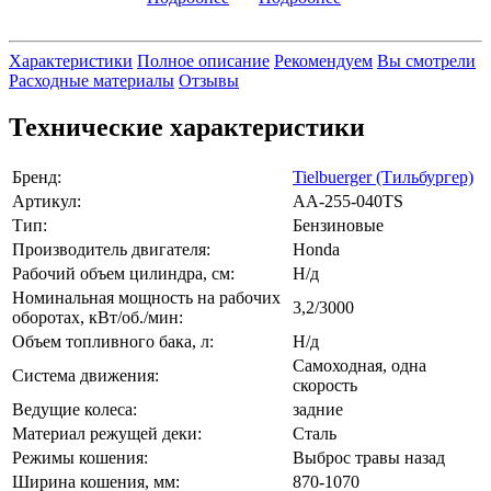
Характеристики
Полное описание
Рекомендуем
Вы смотрели
Расходные материалы
Отзывы
Технические характеристики
Бренд:
Tielbuerger (Тильбургер)
Артикул:
АА-255-040TS
Тип:
Бензиновые
Производитель двигателя:
Honda
Рабочий объем цилиндра, см:
Н/д
Номинальная мощность на рабочих
3,2/3000
оборотах, кВт/об./мин:
Объем топливного бака, л:
Н/д
Самоходная, одна
Система движения:
скорость
Ведущие колеса:
задние
Материал режущей деки:
Сталь
Режимы кошения:
Выброс травы назад
Ширина кошения, мм:
870-1070