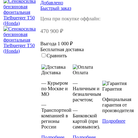
Добавлено
Быстрый заказ
Цена при покупке оффлайн:
470 900 ₽
Выгода 1 000 ₽
Бесплатная доставка
Сравнить
Доставка
Оплата
— Курьером
—
по Москве и
Наличным и
Гарантия
МО
безналичным
Официальная
расчетом;
—
гарантия от
Транспортной
—
производителя
компанией в
Банковской
Подробнее
регионы
картой (при
России
самовывозе).
Подробнее
Подробнее