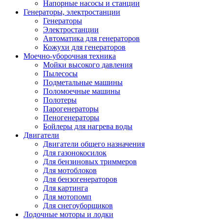
Напорные насосы и станции
Генераторы, электростанции
Генераторы
Электростанции
Автоматика для генераторов
Кожухи для генераторов
Моечно-уборочная техника
Мойки высокого давления
Пылесосы
Подметальные машины
Поломоечные машины
Полотеры
Парогенераторы
Пеногенераторы
Бойлеры для нагрева воды
Двигатели
Двигатели общего назначения
Для газонокосилок
Для бензиновых триммеров
Для мотоблоков
Для бензогенераторов
Для картинга
Для мотопомп
Для снегоуборщиков
Лодочные моторы и лодки