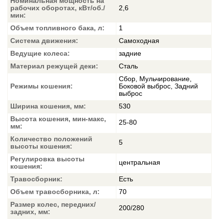
Номинальная мощность на
рабочих оборотах, кВт/об./
2,6
мин:
Объем топливного бака, л:
1
Система движения:
Самоходная
Ведущие колеса:
задние
Материал режущей деки:
Сталь
Сбор, Мульчирование,
Режимы кошения:
Боковой выброс, Задний
выброс
Ширина кошения, мм:
530
Высота кошения, мин-макс,
25-80
мм:
Количество положений
5
высоты кошения:
Регулировка высоты
центральная
кошения:
Травосборник:
Есть
Объем травосборника, л:
70
Размер колес, передних/
200/280
задних, мм: