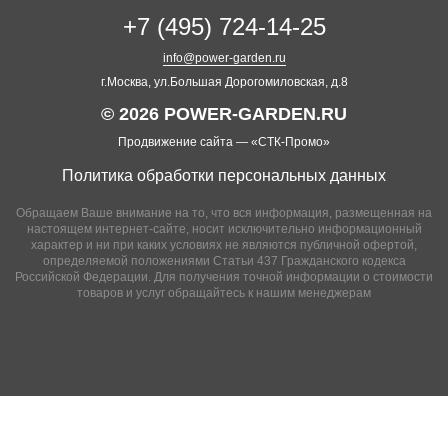
+7 (495) 724-14-25
info@power-garden.ru
г.Москва, ул.Большая Дорогомиловская, д.8
© 2026 POWER-GARDEN.RU
Продвижение сайта —
«СТК-Промо»
Политика обработки персональных данных
Обращаем Ваше внимание на то, что вся информация, размещенная на
настоящем интернет-сайте, носит исключительно информационный
характер и ни при каких условиях не являются публичной офертой,
определяемой положениями Статьи 437 Гражданского кодекса
Российской Федерации. Для получения точной информации о стоимости
товаров и услуг обращайтесь к нашим менеджерам