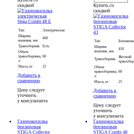
скидкой
Купить со
скидкой
Тип:
Электрические
Ширина
460
кошения, мм:
Тип:
Бензинов
Травосборник:
Есть
Ширина
410
кошения, мм:
Объем
травосборника,
60
Жесткий
Травосборник:
л:
травосбо
Масса, кг:
25
Объем
травосборника,
60
Добавить к
л:
сравнению
Масса, кг:
25
Цену следует
Добавить к
уточнить
сравнению
у консультанта
Цену следует
уточнить
у консультанта
Газонокосилка
Газонокосилка
бензиновая
бензиновая
STIGA Collector
STIGA Combi 48