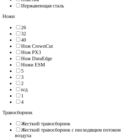
Нержавеющая сталь
Ножи
26
32
40
Нож CrownCut
Нож PX3
Нож DuraEdge
Ножи ЕSM
5
3
2
н/д
1
4
Травосборник
Жесткий травосборник
Жесткий травосборник с нисходящим потоком
воздуха