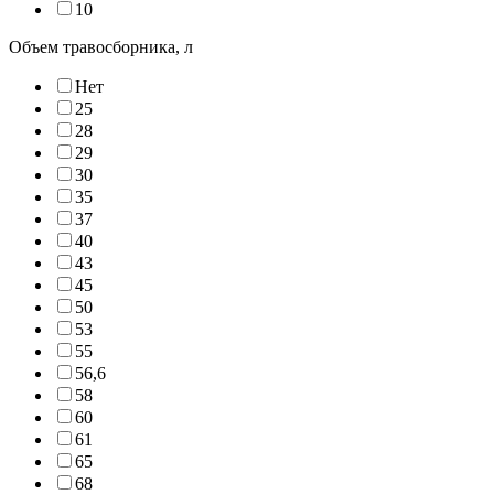
10
Объем травосборника, л
Нет
25
28
29
30
35
37
40
43
45
50
53
55
56,6
58
60
61
65
68