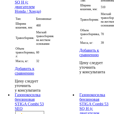
Тип:
Бензинов
Ширина
510
кошения, мм:
Мягкий
травосбо
Тип:
Бензиновые
Травосборник:
на жестко
Ширина
460
основани
кошения, мм:
Объем
Мягкий
травосборника,
70
травосборник
Травосборник:
л:
на жестком
Масса, кг:
39
основании
Объем
Добавить к
травосборника,
60
сравнению
л:
Масса, кг:
32
Цену следует
уточнить
Добавить к
у консультанта
сравнению
Цену следует
уточнить
у консультанта
Газонокосилка
Газонокосилка
бензиновая
бензиновая
STIGA Combi 53
STIGA Combi 53
SEQ
SQ H (с
двигателем