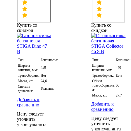
Купить со
Купить со
скидкой
скидкой
Тип:
Бензиновые
Тип:
Бензинов
Ширина
Ширина
450
440
кошения, мм:
кошения, мм:
Травосборник:
Нет
Травосборник:
Есть
Масса, кг:
24,6
Объем
травосборника,
60
Система
Толкание
л:
движения:
Масса, кг:
27,7
Добавить к
Добавить к
сравнению
сравнению
Цену следует
Цену следует
уточнить
уточнить
у консультанта
у консультанта