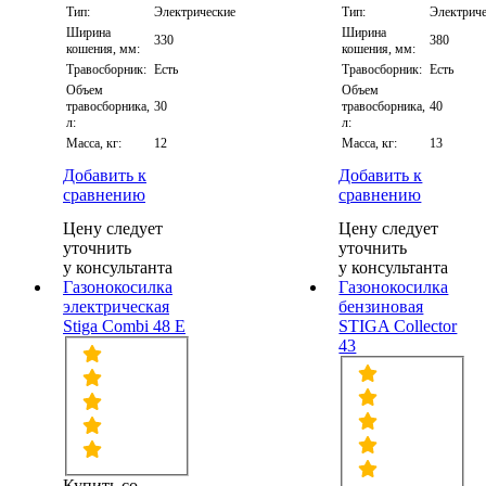
Тип:
Электрические
Тип:
Электрич
Ширина
Ширина
330
380
кошения, мм:
кошения, мм:
Травосборник:
Есть
Травосборник:
Есть
Объем
Объем
травосборника,
30
травосборника,
40
л:
л:
Масса, кг:
12
Масса, кг:
13
Добавить к
Добавить к
сравнению
сравнению
Цену следует
Цену следует
уточнить
уточнить
у консультанта
у консультанта
Газонокосилка
Газонокосилка
электрическая
бензиновая
Stiga Combi 48 E
STIGA Collector
43
Купить со