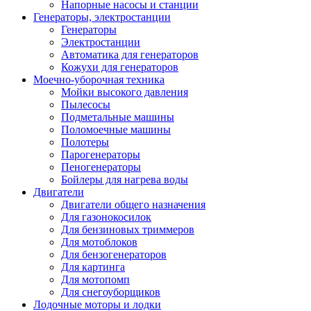
Напорные насосы и станции
Генераторы, электростанции
Генераторы
Электростанции
Автоматика для генераторов
Кожухи для генераторов
Моечно-уборочная техника
Мойки высокого давления
Пылесосы
Подметальные машины
Поломоечные машины
Полотеры
Парогенераторы
Пеногенераторы
Бойлеры для нагрева воды
Двигатели
Двигатели общего назначения
Для газонокосилок
Для бензиновых триммеров
Для мотоблоков
Для бензогенераторов
Для картинга
Для мотопомп
Для снегоуборщиков
Лодочные моторы и лодки