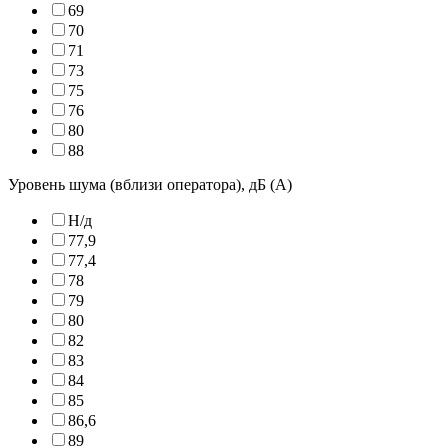
69
70
71
73
75
76
80
88
Уровень шума (вблизи оператора), дБ (А)
Н/д
77,9
77,4
78
79
80
82
83
84
85
86,6
89