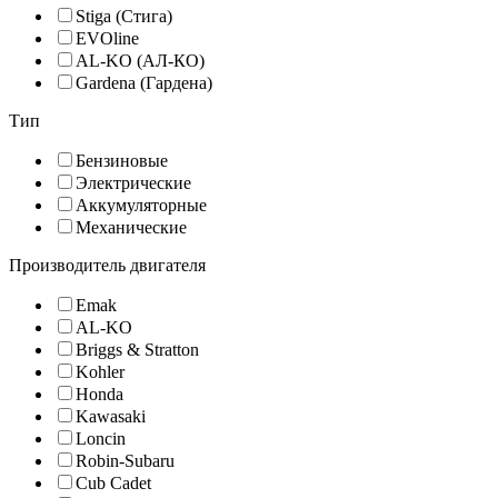
Stiga (Стига)
EVOline
AL-KO (АЛ-КО)
Gardena (Гардена)
Тип
Бензиновые
Электрические
Аккумуляторные
Механические
Производитель двигателя
Emak
AL-KO
Briggs & Stratton
Kohler
Honda
Kawasaki
Loncin
Robin-Subaru
Cub Cadet