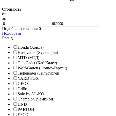
Стоимость
от
до
Подобрано товаров:
0
Подобрать
Бренд
Honda (Хонда)
Husqvarna (Хускварна)
MTD (МТД)
Cub Cadet (Кaб Кадет)
Wolf-Garten (Фольф-Гартен)
Tielbuerger (Тильбургер)
YARD FOX
GEOS
Grillo
Solo by AL-KO
Champion (Чемпион)
HND
PARTON
EFCO