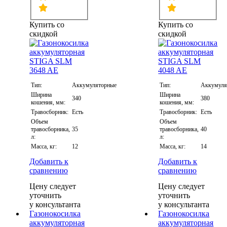
Купить со
Купить со
скидкой
скидкой
Тип:
Аккумуляторные
Тип:
Аккумуля
Ширина
Ширина
340
380
кошения, мм:
кошения, мм:
Травосборник:
Есть
Травосборник:
Есть
Объем
Объем
травосборника,
35
травосборника,
40
л:
л:
Масса, кг:
12
Масса, кг:
14
Добавить к
Добавить к
сравнению
сравнению
Цену следует
Цену следует
уточнить
уточнить
у консультанта
у консультанта
Газонокосилка
Газонокосилка
аккумуляторная
аккумуляторная