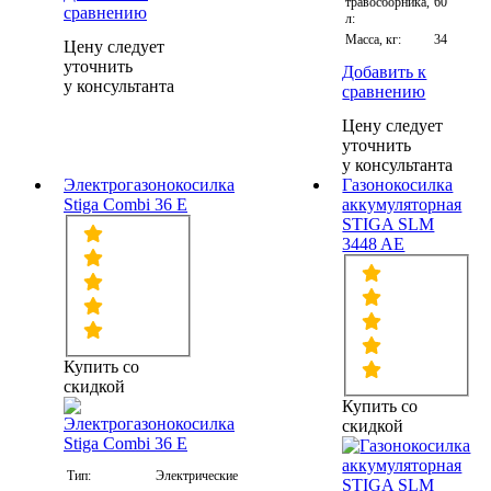
травосборника,
60
сравнению
л:
Масса, кг:
34
Цену следует
уточнить
Добавить к
у консультанта
сравнению
Цену следует
уточнить
у консультанта
Электрогазонокосилка
Газонокосилка
Stiga Combi 36 E
аккумуляторная
STIGA SLM
3448 AE
Купить со
скидкой
Купить со
скидкой
Тип:
Электрические