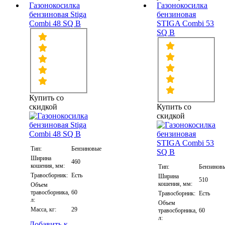
Газонокосилка
Газонокосилка
бензиновая Stiga
бензиновая
Combi 48 SQ B
STIGA Combi 53
SQ B
Купить со
скидкой
Купить со
скидкой
Тип:
Бензиновые
Ширина
460
кошения, мм:
Тип:
Бензинов
Травосборник:
Есть
Ширина
510
кошения, мм:
Объем
травосборника,
60
Травосборник:
Есть
л:
Объем
Масса, кг:
29
травосборника,
60
л:
Добавить к