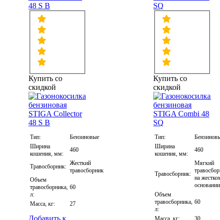
48 S B
SQ
Купить со
Купить со
скидкой
скидкой
Тип:
Бензиновые
Тип:
Бензинов
Ширина
Ширина
460
460
кошения, мм:
кошения, мм:
Жесткий
Мягкий
Травосборник:
травосборник
травосбо
Травосборник:
на жестко
Объем
основани
травосборника,
60
л:
Объем
травосборника,
60
Масса, кг:
27
л:
Добавить к
Масса, кг:
30