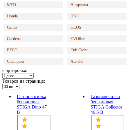
MTD
Husqvarna
Honda
HND
Grillo
GEOS
Gardena
EVOline
EFCO
Cub Cadet
Champion
AL-KO
Сортировка:
Товаров на странице:
Газонокосилка
Газонокосилка
бензиновая
бензиновая
STIGA Dino 47
STIGA Collector
B
46 S B