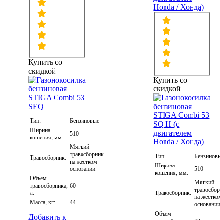
Honda / Хонда)
Купить со
скидкой
Купить со
скидкой
Тип:
Бензиновые
Ширина
510
кошения, мм:
Мягкий
травосборник
Тип:
Бензинов
Травосборник:
на жестком
Ширина
основании
510
кошения, мм:
Объем
Мягкий
травосборника,
60
травосбо
л:
Травосборник:
на жестко
Масса, кг:
44
основани
Объем
Добавить к