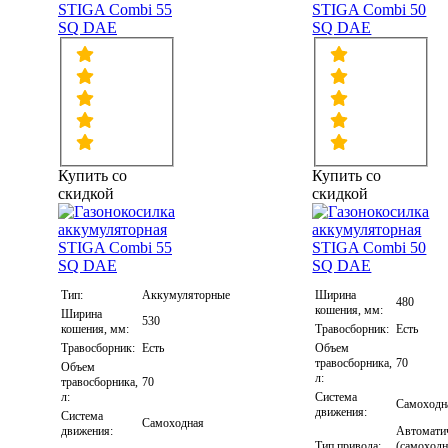
STIGA Combi 55
STIGA Combi 50
SQ DAE
SQ DAE
Купить со
Купить со
скидкой
скидкой
Тип:
Аккумуляторные
Ширина
480
кошения, мм:
Ширина
530
кошения, мм:
Травосборник:
Есть
Травосборник:
Есть
Объем
травосборника,
70
Объем
л:
травосборника,
70
л:
Система
Самоходн
движения:
Система
Самоходная
движения:
Автомати
Тип привода:
(самоход