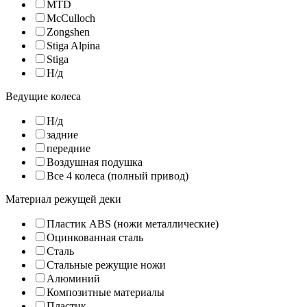
MTD
McCulloch
Zongshen
Stiga Alpina
Stiga
Н/д
Ведущие колеса
Н/д
задние
передние
Воздушная подушка
Все 4 колеса (полный привод)
Материал режущей деки
Пластик ABS (ножи металлические)
Оцинкованная сталь
Сталь
Стальные режущие ножи
Алюминий
Композитные материалы
Пластик