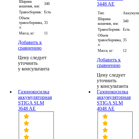
Ширина
340
кошения, мм:
Травосборник:
Есть
Тип:
Аккумуля
Объем
Ширина
340
травосборника,
35
кошения, мм:
л:
Травосборник:
Есть
Масса, кг:
11
Объем
травосборника,
35
Добавить к
л:
сравнению
Масса, кг:
12
Цену следует
Добавить к
уточнить
сравнению
у консультанта
Цену следует
уточнить
у консультанта
Газонокосилка
Газонокосилка
аккумуляторная
аккумуляторная
STIGA SLM
STIGA SLM
3648 AE
4048 AE