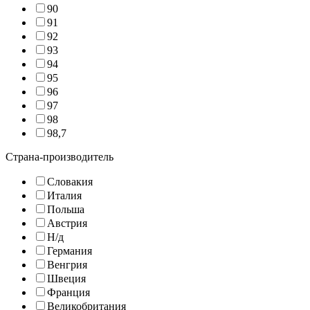
90
91
92
93
94
95
96
97
98
98,7
Страна-производитель
Словакия
Италия
Польша
Австрия
Н/д
Германия
Венгрия
Швеция
Франция
Великобритания