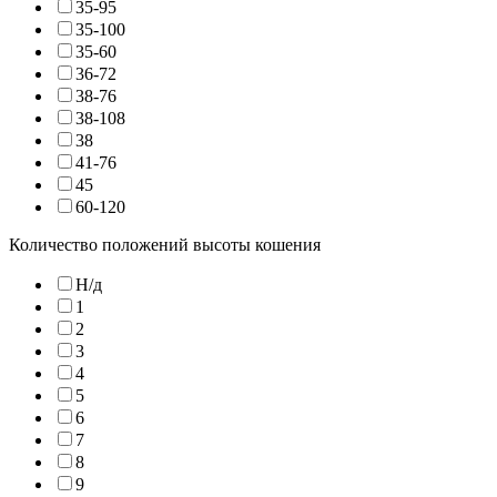
35-95
35-100
35-60
36-72
38-76
38-108
38
41-76
45
60-120
Количество положений высоты кошения
Н/д
1
2
3
4
5
6
7
8
9