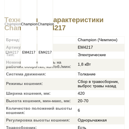
Технические характеристики
Champion EM4217
Бренд:
Champion (Чемпион)
Артикул:
EM4217
Тип:
Электрические
Номинальная мощность на
1,8 кВт
рабочих оборотах, кВт/об./мин:
Система движения:
Толкание
Сбор в травосборник,
Режимы кошения:
выброс травы назад
Ширина кошения, мм:
420
Высота кошения, мин-макс, мм:
20-70
Количество положений высоты
6
кошения:
Регулировка высоты кошения:
Однорычажная
Травосборник:
Есть