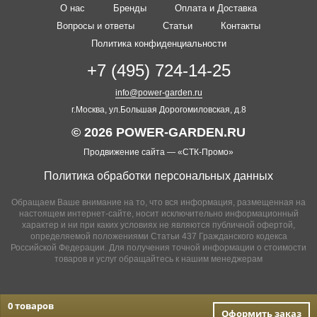
О нас
Бренды
Оплата и Доставка
Вопросы и ответы
Статьи
Контакты
Политика конфиденциальности
+7 (495) 724-14-25
info@power-garden.ru
г.Москва, ул.Большая Дорогомиловская, д.8
© 2026 POWER-GARDEN.RU
Продвижение сайта —
«СТК-Промо»
Политика обработки персональных данных
Обращаем Ваше внимание на то, что вся информация, размещенная на
настоящем интернет-сайте, носит исключительно информационный
характер и ни при каких условиях не являются публичной офертой,
определяемой положениями Статьи 437 Гражданского кодекса
Российской Федерации. Для получения точной информации о стоимости
товаров и услуг обращайтесь к нашим менеджерам
0 товаров
Оформить заказ