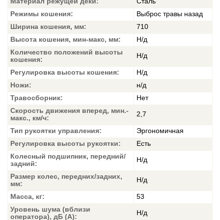
Материал режущей деки:
Сталь
Режимы кошения:
Выброс травы назад
Ширина кошения, мм:
710
Высота кошения, мин-макс, мм:
Н/д
Количество положений высоты
Н/д
кошения:
Регулировка высоты кошения:
Н/д
Ножи:
н/д
Травосборник:
Нет
Скорость движения вперед, мин.-
2,7
макс., км/ч:
Тип рукоятки управления:
Эргономичная
Регулировка высоты рукоятки:
Есть
Колесный подшипник, передний/
Н/д
задний:
Размер колес, передних/задних,
Н/д
мм:
Масса, кг:
53
Уровень шума (вблизи
Н/д
оператора), дБ (А):