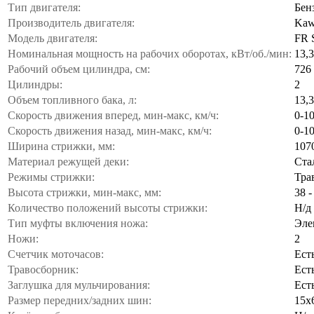
Тип двигателя:
Бен
Производитель двигателя:
Kaw
Модель двигателя:
FR S
Номинальная мощность на рабочих оборотах, кВт/об./мин:
13,
Рабочий объем цилиндра, см:
726
Цилиндры:
2
Объем топливного бака, л:
13,3
Скорость движения вперед, мин-макс, км/ч:
0-10
Скорость движения назад, мин-макс, км/ч:
0-10
Ширина стрижки, мм:
107
Материал режущей деки:
Ста
Режимы стрижки:
Тра
Высота стрижки, мин-макс, мм:
38 -
Количество положений высоты стрижки:
Н/д
Тип муфты включения ножа:
Эле
Ножи:
2
Счетчик моточасов:
Ест
Травосборник:
Ест
Заглушка для мульчирования:
Ест
Размер передних/задних шин:
15x6