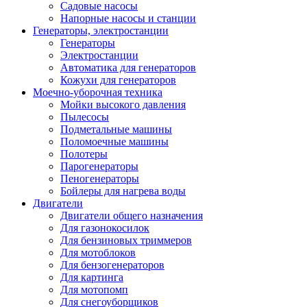
Садовые насосы
Напорные насосы и станции
Генераторы, электростанции
Генераторы
Электростанции
Автоматика для генераторов
Кожухи для генераторов
Моечно-уборочная техника
Мойки высокого давления
Пылесосы
Подметальные машины
Поломоечные машины
Полотеры
Парогенераторы
Пеногенераторы
Бойлеры для нагрева воды
Двигатели
Двигатели общего назначения
Для газонокосилок
Для бензиновых триммеров
Для мотоблоков
Для бензогенераторов
Для картинга
Для мотопомп
Для снегоуборщиков