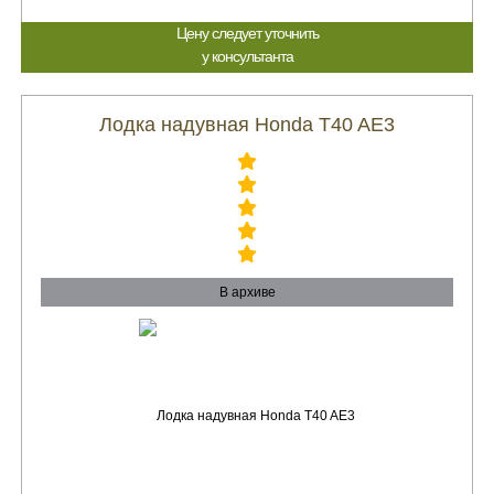
Цену следует уточнить
у консультанта
Лодка надувная Honda T40 AE3
В архиве