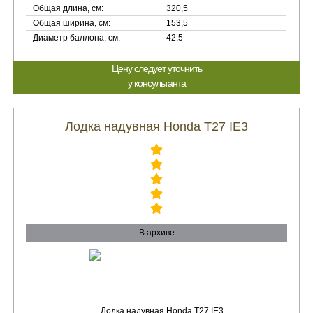
Общая длина, см:
320,5
Общая ширина, см:
153,5
Диаметр баллона, см:
42,5
Цену следует уточнить
у консультанта
Лодка надувная Honda Т27 IE3
В архиве