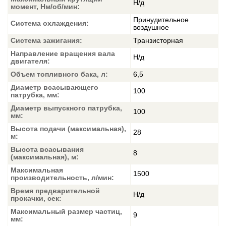
Н/д
момент, Нм/об/мин:
Принудительное
Система охлаждения:
воздушное
Система зажигания:
Транзисторная
Направление вращения вала
Н/д
двигателя:
Объем топливного бака, л:
6,5
Диаметр всасывающего
100
патрубка, мм:
Диаметр выпускного патрубка,
100
мм:
Высота подачи (максимальная),
28
м:
Высота всасывания
8
(максимальная), м:
Максимальная
1500
производительность, л/мин:
Время предварительной
Н/д
прокачки, сек:
Максимальный размер частиц,
9
мм: