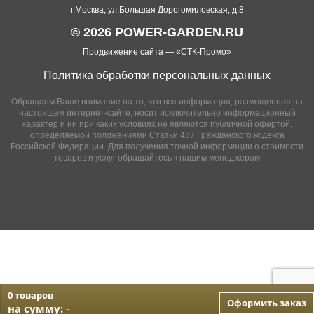
г.Москва, ул.Большая Дорогомиловская, д.8
© 2026 POWER-GARDEN.RU
Продвижение сайта —
«СТК-Промо»
Политика обработки персональных данных
Обращаем Ваше внимание на то, что вся информация, размещенная на
настоящем интернет-сайте, носит исключительно информационный
характер и ни при каких условиях не являются публичной офертой,
определяемой положениями Статьи 437 Гражданского кодекса
Российской Федерации. Для получения точной информации о стоимости
товаров и услуг обращайтесь к нашим менеджерам
0 товаров
Оформить заказ
на сумму:
-