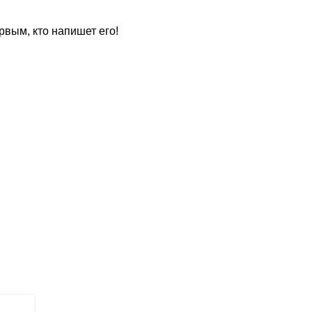
рвым, кто напишет его!
для
?