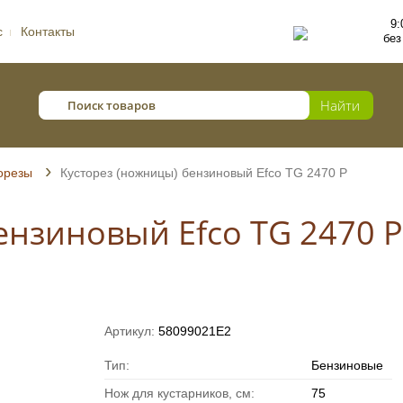
9:
с
Контакты
без
орезы
Кусторез (ножницы) бензиновый Efco TG 2470 P
ензиновый Efco TG 2470 P
Артикул:
58099021E2
Тип:
Бензиновые
Нож для кустарников, см:
75