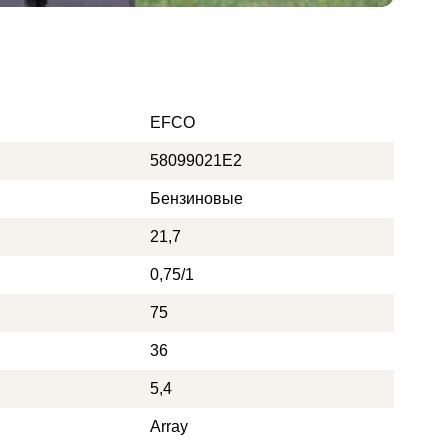
EFCO
58099021E2
Бензиновые
21,7
0,75/1
75
36
5,4
Array