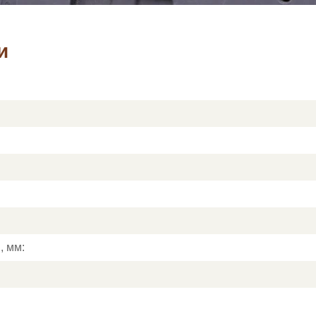
и
, мм: