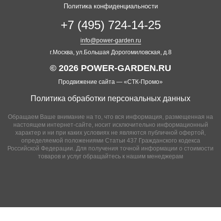
Политика конфиденциальности
+7 (495) 724-14-25
info@power-garden.ru
г.Москва, ул.Большая Дорогомиловская, д.8
© 2026 POWER-GARDEN.RU
Продвижение сайта —
«СТК-Промо»
Политика обработки персональных данных
Обращаем Ваше внимание на то, что вся информация, размещенная на
настоящем интернет-сайте, носит исключительно информационный
характер и ни при каких условиях не являются публичной офертой,
определяемой положениями Статьи 437 Гражданского кодекса
Российской Федерации. Для получения точной информации о стоимости
товаров и услуг обращайтесь к нашим менеджерам