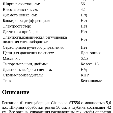
Ширина очистки, см:
56
Высота очистки, см:
42
Диаметр шнека, см:
Н/д
Блокировка дифференциала:
Нет
Электростартер:
Нет
Датчики и приборы:
Нет
Электрогидравлическая регулировка
Нет
поднятия снегозаборника:
Сервопривод рулевого управления:
Нет
Цепи для движения по снегу:
Доп. опция
Масса, кг:
62,5
Типоразмер шин, дюймы:
Колеса, 13
Дальность выброса снега, м:
Н/д
Страна-производитель:
КНР
Тип:
Бензиновые
Описание
Бензиновый снегоуборщик Champion ST556 с мощностью 5,6
л.с. Ширина обработки равна 56 см, а глубина составляет 42
см. Все органы управления расположены так, чтобы оператор