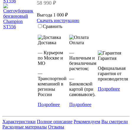
58 990 ₽
Выгода 1 000 ₽
Скачать инструкцию
Сравнить
Доставка
Оплата
— Курьером
—
по Москве и
Наличным и
Гарантия
МО
безналичным
Официальная
расчетом;
—
гарантия от
Транспортной
—
производителя
компанией в
Банковской
Подробнее
регионы
картой (при
России
самовывозе).
Подробнее
Подробнее
Характеристики
Полное описание
Рекомендуем
Вы смотрели
Расходные материалы
Отзывы