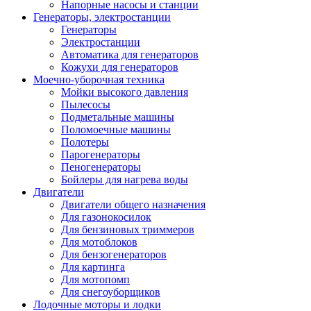
Напорные насосы и станции
Генераторы, электростанции
Генераторы
Электростанции
Автоматика для генераторов
Кожухи для генераторов
Моечно-уборочная техника
Мойки высокого давления
Пылесосы
Подметальные машины
Поломоечные машины
Полотеры
Парогенераторы
Пеногенераторы
Бойлеры для нагрева воды
Двигатели
Двигатели общего назначения
Для газонокосилок
Для бензиновых триммеров
Для мотоблоков
Для бензогенераторов
Для картинга
Для мотопомп
Для снегоуборщиков
Лодочные моторы и лодки