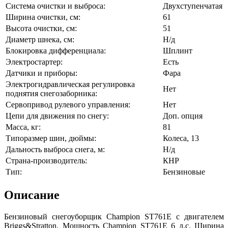
Система очистки и выброса:
Двухступенчатая
Ширина очистки, см:
61
Высота очистки, см:
51
Диаметр шнека, см:
Н/д
Блокировка дифференциала:
Шплинт
Электростартер:
Есть
Датчики и приборы:
Фара
Электрогидравлическая регулировка
Нет
поднятия снегозаборника:
Сервопривод рулевого управления:
Нет
Цепи для движения по снегу:
Доп. опция
Масса, кг:
81
Типоразмер шин, дюймы:
Колеса, 13
Дальность выброса снега, м:
Н/д
Страна-производитель:
КНР
Тип:
Бензиновые
Описание
Бензиновый снегоуборщик Champion ST761E с двигателем
Briggs&Stratton. Мощность Champion ST761E 6 л.с. Ширина