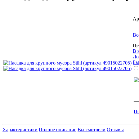
Ар
Вс
Це
В 
До
Бы
— 
— 
По
Характеристики
Полное описание
Вы смотрели
Отзывы