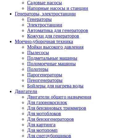
Садовые насосы
Напорные насосы и станции
Генераторы, электростанции
Генераторы
Электростанции
Автоматика для генераторов
Кожухи для генераторов
Моечно-уборочная техника
Мойки высокого давления
Пылесосы
Подметальные машины
Поломоечные машины
Полотеры
Парогенераторы
Пеногенераторы
Бойлеры для нагрева воды
Двигатели
Двигатели общего назначения
Для газонокосилок
Для бензиновых триммеров
Для мотоблоков
Для бензогенераторов
Для картинга
Для мотопомп
Для снегоуборщиков