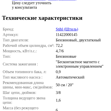
Цену следует уточнить
у консультанта
Технические характеристики
Бренд:
Stihl (Штиль)
Артикул:
11422000145
Тип двигателя:
Бензиновый, двухтаткный
Рабочий объем цилиндра, см³:
72,2
Мощность, кВт/л.с.:
4,7/6
Тип:
Бензиновые
"Бесконтактное магнето с
Система зажигания :
электронным управлением"
Объем топивного бака, л:
0,9
Тип масляного насоса :
Автоматический
Рекомендованная длина
50 см / 20"
шины, мин-макс, см/дюймов:
Шаг цепи, дюймов:
3/8
Толщина ведущего звена
1,6
цепи:
Масса (без режущего
6