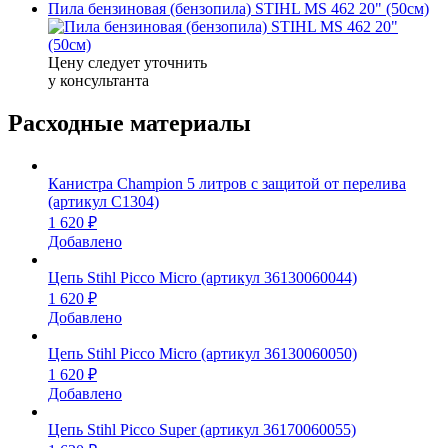
Пила бензиновая (бензопила) STIHL MS 462 20" (50см)
Цену следует уточнить
у консультанта
Расходные материалы
Канистра Champion 5 литров с защитой от перелива
(артикул C1304)
1 620 ₽
Добавлено
Цепь Stihl Picco Micro (артикул 36130060044)
1 620 ₽
Добавлено
Цепь Stihl Picco Micro (артикул 36130060050)
1 620 ₽
Добавлено
Цепь Stihl Picco Super (артикул 36170060055)