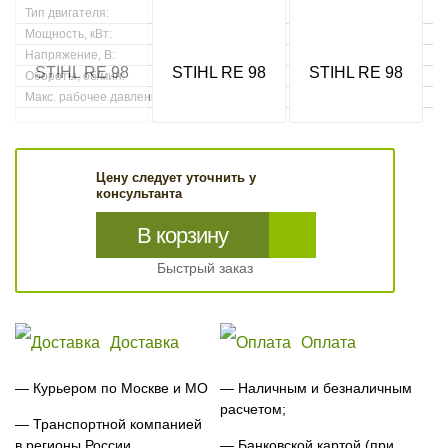
Тип двигателя:
Электрический
Мощность, кВт:
1,7
Напряжение, В:
230
Обороты, об/мин:
2800
Макс. рабочее давление, Бар:
10-110
Цену следует уточнить у
консультанта
В корзину
Быстрый заказ
Доставка
Оплата
— Курьером по Москве и МО
— Наличным и безналичным
расчетом;
— Транспортной компанией
в регионы России
— Банковской картой (при