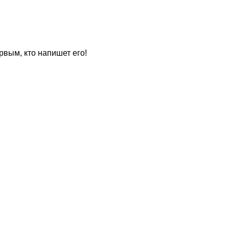
рвым, кто напишет его!
для
?