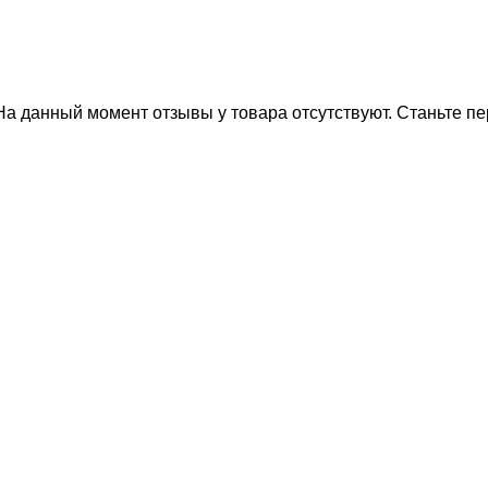
На данный момент отзывы у товара отсутствуют. Станьте пе
тите, мы подберем 
Вас нужную технику