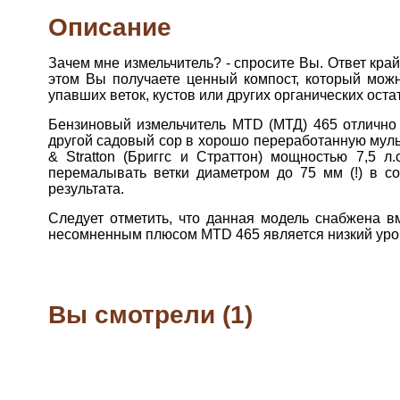
Описание
Зачем мне измельчитель? - спросите Вы. Ответ край
этом Вы получаете ценный компост, который можн
упавших веток, кустов или других органических ос
Бензиновый измельчитель MTD (МТД) 465 отлично 
другой садовый сор в хорошо переработанную муль
& Stratton (Бриггс и Страттон) мощностью 7,5 
перемалывать ветки диаметром до 75 мм (!) в с
результата.
Следует отметить, что данная модель снабжена в
несомненным плюсом MTD 465 является низкий уров
Вы смотрели (1)