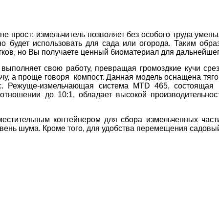
не прост: измельчитель позволяет без особого труда умен
о будет использовать для сада или огорода. Таким обра
татков, но Вы получаете ценный биоматериал для дальнейш
выполняет свою работу, превращая громоздкие кучи среза
чу, а проще говоря компост. Данная модель оснащена тя
л.с. Режуще-измельчающая система MTD 465, состоящая 
оотношении до 10:1, обладает высокой производительнос
местительным контейнером для сбора измельченных частиц
ень шума. Кроме того, для удобства перемещения садовый