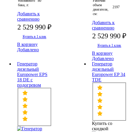
топливного
80
Рабочий
бака, л:
объем
2197
двигателя,
Добавить к
см:
сравнению
Добавить к
2 529 990 ₽
сравнению
2 529 990 ₽
Купить в 1 клик
В корзину
Купить в 1 клик
Добавлено
В корзину
Добавлено
Генератор
Генератор
дизельный
дизельный
Europower EPS
Europower EP 34
18 DE с
TDE
подогревом
Купить со
скидкой