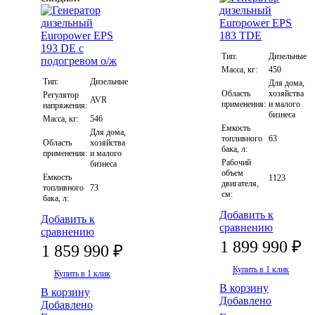
Тип:
Дизельные
Масса, кг:
450
Тип:
Дизельные
Для дома,
Область
хозяйства
Регулятор
AVR
применения:
и малого
напряжения:
бизнеса
Масса, кг:
546
Емкость
Для дома,
топливного
63
Область
хозяйства
бака, л:
применения:
и малого
Рабочий
бизнеса
объем
Емкость
1123
двигателя,
топливного
73
см:
бака, л:
Добавить к
Добавить к
сравнению
сравнению
1 899 990 ₽
1 859 990 ₽
Купить в 1 клик
Купить в 1 клик
В корзину
В корзину
Добавлено
Добавлено