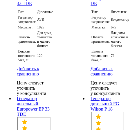
Тип:
Дизельные
Тип:
Дизельные
Регулятор
Регулятор
AVR
Конденсатор
напряжения:
напряжения:
Масса, кг:
1025
Масса, кг:
675
Для дома,
Для дома,
Область
хозяйства
Область
хозяйства и
применения:
и малого
применения:
малого
бизнеса
бизнеса
Емкость
Емкость
топливного
120
топливного
72
бака, л:
бака, л:
Добавить к
Добавить к
сравнению
сравнению
Цену следует
Цену следует
уточнить
уточнить
у консультанта
у консультанта
Генератор
Генератор
дизельный
дизельный FG
Europower EP 33
Wilson P 18
TDE