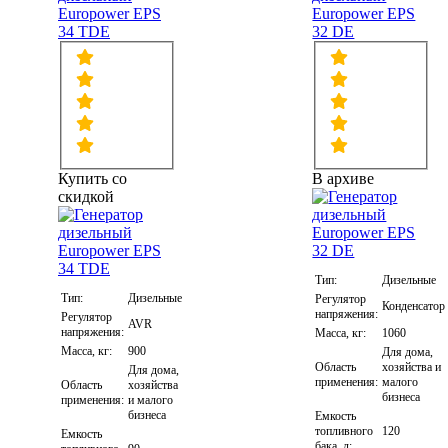
Europower EPS
Europower EPS
34 TDE
32 DE
Купить со
В архиве
скидкой
Тип:
Дизельные
Тип:
Дизельные
Регулятор
Конденсатор
напряжения:
Регулятор
AVR
напряжения:
Масса, кг:
1060
Масса, кг:
900
Для дома,
Область
хозяйства и
Для дома,
применения:
малого
Область
хозяйства
бизнеса
применения:
и малого
бизнеса
Емкость
топливного
120
Емкость
бака, л: