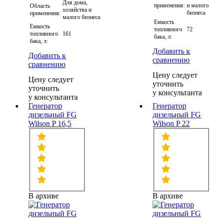
Для дома,
применения:
и малого
Область
хозяйства и
бизнеса
применения:
малого бизнеса
Емкость
Емкость
топливного
72
топливного
161
бака, л:
бака, л:
Добавить к
Добавить к
сравнению
сравнению
Цену следует
Цену следует
уточнить
уточнить
у консультанта
у консультанта
Генератор
Генератор
дизельный FG
дизельный FG
Wilson P 16,5
Wilson P 22
В архиве
В архиве