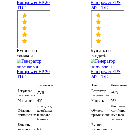
Europower EP 20
Europower EPS
TDE
243 TDE
Купить со
Купить со
скидкой
скидкой
Тип:
Дизельные
Тип:
Дизельные
Регулятор
Регулятор
AVR
AVR
напряжения:
напряжения:
Масса, кг:
465
Масса, кг:
572
Для дома,
Для дома,
Область
хозяйства
Область
хозяйства
применения:
и малого
применения:
и малого
бизнеса
бизнеса
Емкость
Емкость
топливного
68
топливного
73