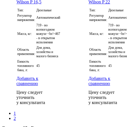
Тип:
Дизельные
Тип:
Дизельные
Регулятор
Регулятор
Автоматический
Автоматиче
напряжения:
напряжения:
719 - во
719 - во
всепогодном
всепогодном
Масса, кг:
кожухе <br/>467
Масса, кг:
кожухе <br/
- в открытом
- в открыто
исполнении
исполнении
Для дома,
Для дома,
Область
Область
хозяйства и
хозяйства и
применения:
применения:
малого бизнеса
малого бизн
Емкость
Емкость
топливного
45
топливного
45
бака, л:
бака, л:
Добавить к
Добавить к
сравнению
сравнению
Цену следует
Цену следует
уточнить
уточнить
у консультанта
у консультанта
1
2