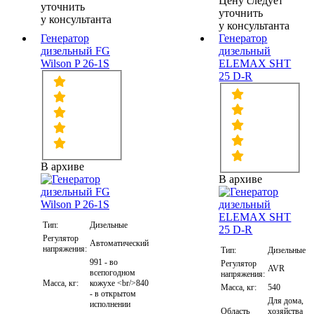
Цену следует
уточнить
уточнить
у консультанта
у консультанта
Генератор
Генератор
дизельный FG
дизельный
Wilson P 26-1S
ELEMAX SHT
25 D-R
В архиве
В архиве
Тип:
Дизельные
Регулятор
Автоматический
напряжения:
Тип:
Дизельные
991 - во
Регулятор
AVR
всепогодном
напряжения:
Масса, кг:
кожухе <br/>840
Масса, кг:
540
- в открытом
Для дома,
исполнении
Область
хозяйства