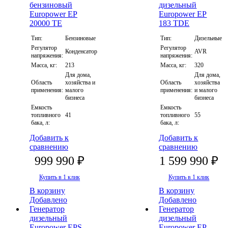
Тип:
Бензиновые
Тип:
Дизельные
Регулятор
Регулятор
Конденсатор
AVR
напряжения:
напряжения:
Масса, кг:
213
Масса, кг:
320
Для дома,
Для дома,
Область
хозяйства и
Область
хозяйства
применения:
малого
применения:
и малого
бизнеса
бизнеса
Емкость
Емкость
топливного
41
топливного
55
бака, л:
бака, л:
Добавить к
Добавить к
сравнению
сравнению
999 990 ₽
1 599 990 ₽
Купить в 1 клик
Купить в 1 клик
В корзину
В корзину
Добавлено
Добавлено
Генератор
Генератор
дизельный
дизельный
Europower EPS
Europower EP