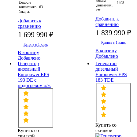
объем
Емкость
1498
двигателя,
топливного
63
см:
бака, л:
Добавить к
Добавить к
сравнению
сравнению
1 839 990 ₽
1 699 990 ₽
Купить в 1 клик
Купить в 1 клик
В корзину
В корзину
Добавлено
Добавлено
Генератор
Генератор
дизельный
дизельный
Europower EPS
Europower EPS
193 DE с
183 TDE
подогревом о/ж
Купить со
Купить со
скидкой
скидкой