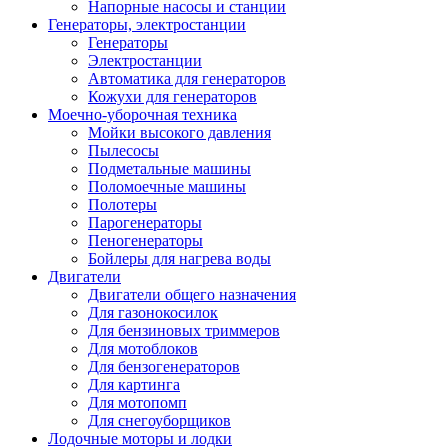
Напорные насосы и станции
Генераторы, электростанции
Генераторы
Электростанции
Автоматика для генераторов
Кожухи для генераторов
Моечно-уборочная техника
Мойки высокого давления
Пылесосы
Подметальные машины
Поломоечные машины
Полотеры
Парогенераторы
Пеногенераторы
Бойлеры для нагрева воды
Двигатели
Двигатели общего назначения
Для газонокосилок
Для бензиновых триммеров
Для мотоблоков
Для бензогенераторов
Для картинга
Для мотопомп
Для снегоуборщиков
Лодочные моторы и лодки