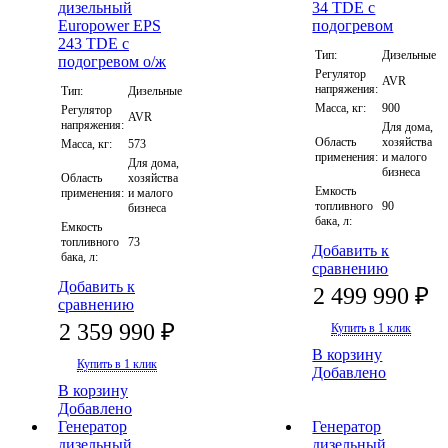
Тип:
Дизельные
Регулятор
AVR
напряжения:
Тип:
Дизельные
Масса, кг:
900
Регулятор
AVR
напряжения:
Для дома,
Область
хозяйства
Масса, кг:
573
применения:
и малого
Для дома,
бизнеса
Область
хозяйства
Емкость
применения:
и малого
топливного
90
бизнеса
бака, л:
Емкость
топливного
73
Добавить к
бака, л:
сравнению
Добавить к
2 499 990 ₽
сравнению
2 359 990 ₽
Купить в 1 клик
В корзину
Купить в 1 клик
Добавлено
В корзину
Добавлено
Генератор
Генератор
дизельный
дизельный