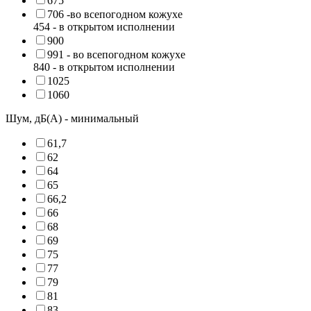
675
706 -во всепогодном кожухе
454 - в открытом исполнении
900
991 - во всепогодном кожухе
840 - в открытом исполнении
1025
1060
Шум, дБ(А) - минимальный
61,7
62
64
65
66,2
66
68
69
75
77
79
81
83