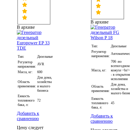
В архиве
В архиве
Тип:
Дизельные
Регулятор
Автоматиче
напряжения:
Тип:
Дизельные
706 -во
Регулятор
AVR
всепогодном
напряжения:
Масса, кг:
кожухе <br/
Масса, кг:
600
- в открыто
Для дома,
исполнении
Область
хозяйства
Для дома,
применения:
и малого
Область
хозяйства и
бизнеса
применения:
малого бизн
Емкость
Емкость
топливного
72
топливного
45
бака, л:
бака, л:
Добавить к
Добавить к
сравнению
сравнению
Цену следует