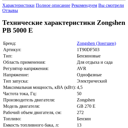
Характеристики
Полное описание
Рекомендуем
Вы смотрели
Отзывы
Технические характеристики Zongshen
PB 5000 E
Бренд:
Zongshen (Зонгшен)
Артикул:
1T90DF503
Тип:
Бензиновые
Область применения:
Для отдыха и сада
Регулятор напряжения:
AVR
Напряжение:
Однофазные
Тип запуска:
Электрический
Максимальная мощность, кВА (кВт):
4,5
Частота тока, Гц:
50
Производитель двигателя:
Zongshen
Модель двигателя:
GB 270 E
Рабочий объем двигателя, см:
272
Топливо:
Бензин
Емкость топливного бака, л:
13