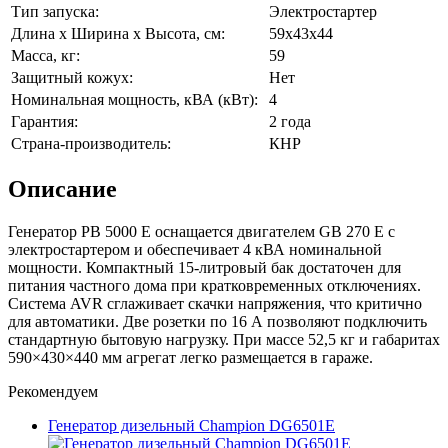
Тип запуска:
Электростартер
Длина х Ширина х Высота, см:
59х43х44
Масса, кг:
59
Защитный кожух:
Нет
Номинальная мощность, кВА (кВт):
4
Гарантия:
2 года
Страна-производитель:
КНР
Описание
Генератор PB 5000 E оснащается двигателем GB 270 E с
электростартером и обеспечивает 4 кВА номинальной
мощности. Компактный 15-литровый бак достаточен для
питания частного дома при кратковременных отключениях.
Система AVR сглаживает скачки напряжения, что критично
для автоматики. Две розетки по 16 А позволяют подключить
стандартную бытовую нагрузку. При массе 52,5 кг и габаритах
590×430×440 мм агрегат легко размещается в гараже.
Рекомендуем
Генератор дизельный Champion DG6501E