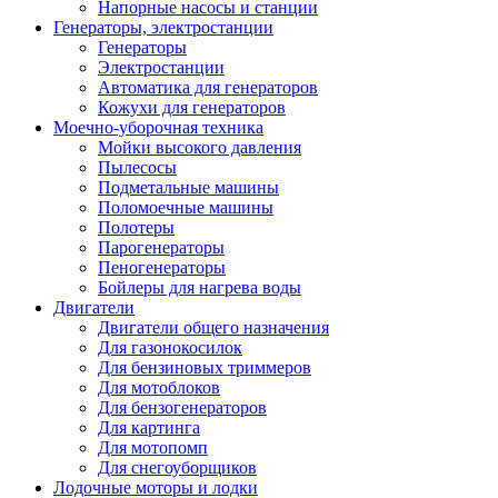
Напорные насосы и станции
Генераторы, электростанции
Генераторы
Электростанции
Автоматика для генераторов
Кожухи для генераторов
Моечно-уборочная техника
Мойки высокого давления
Пылесосы
Подметальные машины
Поломоечные машины
Полотеры
Парогенераторы
Пеногенераторы
Бойлеры для нагрева воды
Двигатели
Двигатели общего назначения
Для газонокосилок
Для бензиновых триммеров
Для мотоблоков
Для бензогенераторов
Для картинга
Для мотопомп
Для снегоуборщиков
Лодочные моторы и лодки