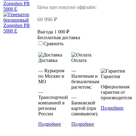
Цена при покупке оффлайн:
60 990 ₽
Выгода 1 000 ₽
Бесплатная доставка
Сравнить
Доставка
Оплата
— Курьером
—
по Москве и
Наличным и
Гарантия
МО
безналичным
Официальная
расчетом;
—
гарантия от
Транспортной
—
производителя
компанией в
Банковской
Подробнее
регионы
картой (при
России
самовывозе).
Подробнее
Подробнее