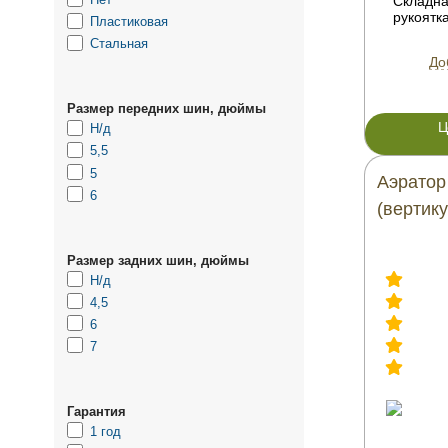
Складн
рукоятка
Пластиковая
Стальная
До
Размер передних шин, дюймы
Ц
Н/д
5,5
5
Аэратор
6
(вертик
Размер задних шин, дюймы
Н/д
4,5
6
7
Гарантия
1 год