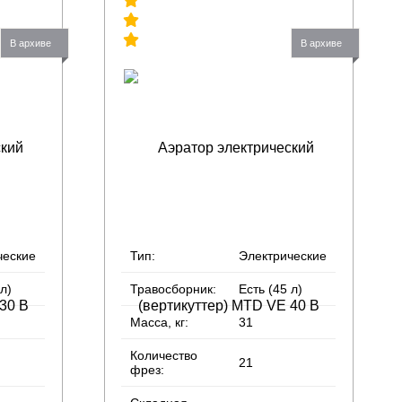
В архиве
В архиве
ческие
Тип:
Электрические
 л)
Травосборник:
Есть (45 л)
Масса, кг:
31
Количество
21
фрез: