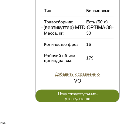
Тип:
Бензиновые
Травосборник:
Есть (50 л)
Масса, кг:
30
Количество фрез:
16
Рабочий объем
179
цилиндра, см:
Добавить к сравнению
Цену следует уточнить
у консультанта
ии.