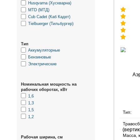
Husqvarna (Хускварна)
MTD (МТД)
Cub Cadet (Кaб Кадет)
Tielbuerger (Тильбургер)
Тип
Аккумуляторные
Бензиновые
Электрические
Номинальная мощность на
рабочих оборотах, кВт
1,6
1,3
1,5
Тип:
1,2
Травосб
Масса, к
Рабочая ширина, см