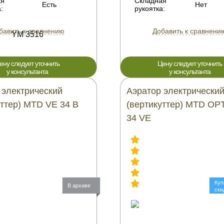
ая
Складная
Есть
Нет
:
рукоятка:
бавить к сравнению
Добавить к сравнени
ену следует уточнить
Цену следует уточнить
у консультанта
у консультанта
 электрический
Аэратор электрически
уттер) MTD VE 34 B
(вертикуттер) MTD OP
34 VE
Куп
В архиве
ски