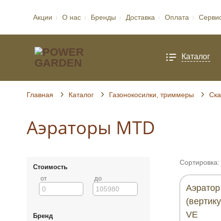
Акции
О нас
Бренды
Доставка
Оплата
Серви
Каталог
Главная
Каталог
Газонокосилки, триммеры
Ска
Аэраторы MTD
Сортировка:
Стоимость
от
до
Аэратор
(вертик
VE
Бренд