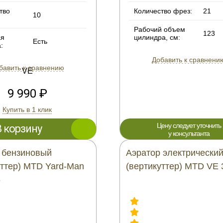
тво
Количество фрез:
21
10
Рабочий объем
123
ая
цилиндра, см:
Есть
:
Добавить к сравнени
бавить к сравнению
9 990 ₽
Купить в 1 клик
Цену следует уточнить
В корзину
у консультанта
 бензиновый
Аэратор электрически
уттер) MTD Yard-Man
(вертикуттер) MTD VE 
6