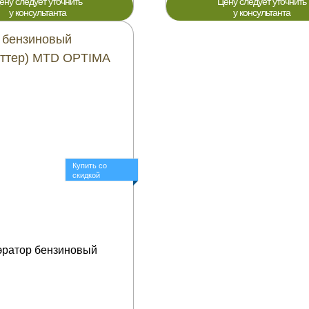
ену следует уточнить
Цену следует уточнить
у консультанта
у консультанта
 бензиновый
уттер) MTD OPTIMA
Купить со
скидкой