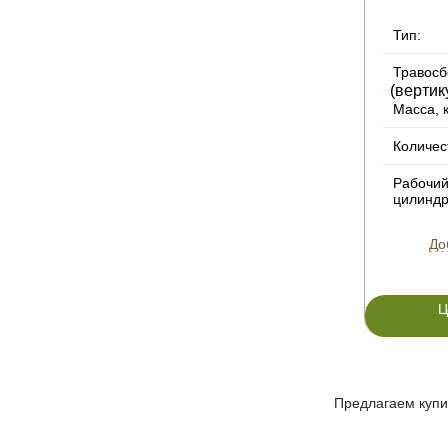
Тип:
Травосб
Масса, к
Количес
Рабочи
цилиндр
До
Ц
Предлагаем купи