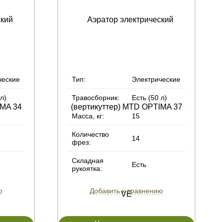
ческие
Тип:
Электрические
 л)
Травосборник:
Есть (50 л)
Масса, кг:
15
Количество
14
фрез:
Складная
Есть
рукоятка:
ю
Добавить к сравнению