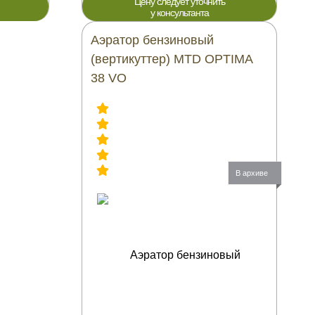
Цену следует уточнить
у консультанта
Аэратор бензиновый
(вертикуттер) MTD OPTIMA
38 VO
В архиве