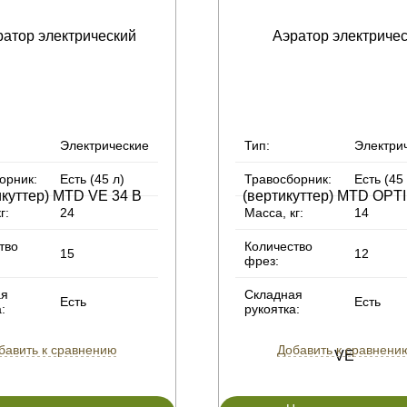
Электрические
Тип:
Электри
орник:
Есть (45 л)
Травосборник:
Есть (45
г:
24
Масса, кг:
14
тво
Количество
15
12
фрез:
ая
Складная
Есть
Есть
:
рукоятка:
бавить к сравнению
Добавить к сравнени