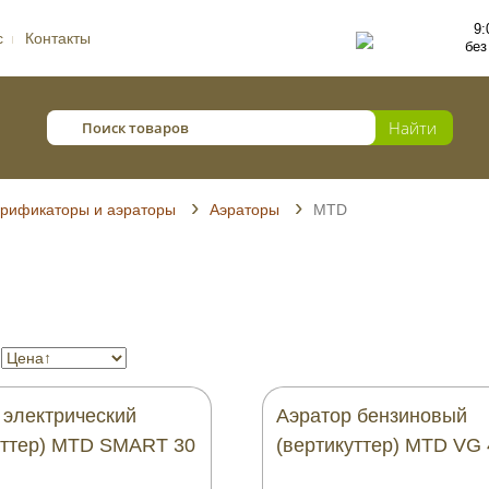
9:
с
Контакты
без
рификаторы и аэраторы
Аэраторы
MTD
 электрический
Аэратор бензиновый
уттер) MTD SMART 30
(вертикуттер) MTD VG