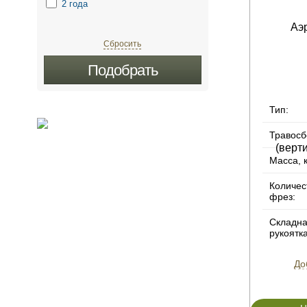
2 года
Сбросить
Подобрать
Тип:
Травосб
Масса, к
Количес
фрез:
Складн
рукоятка
До