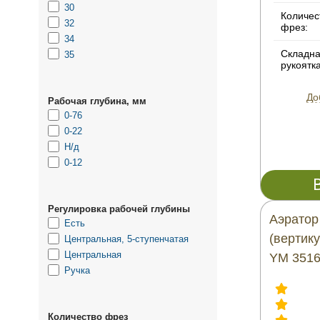
30
Количес
32
фрез:
34
Складн
35
рукоятка
До
Рабочая глубина, мм
0-76
0-22
Н/д
0-12
Регулировка рабочей глубины
Аэратор
Есть
(вертик
Центральная, 5-ступенчатая
Центральная
YM 351
Ручка
Количество фрез