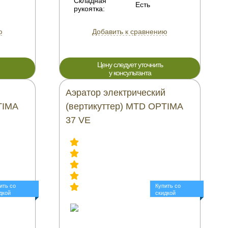
Складная
Есть
рукоятка:
ю
Добавить к сравнению
Цену следует уточнить
у консультанта
й
Аэратор электрический
TIMA
(вертикуттер) MTD OPTIMA
37 VE
ить со
Купить со
дкой
скидкой