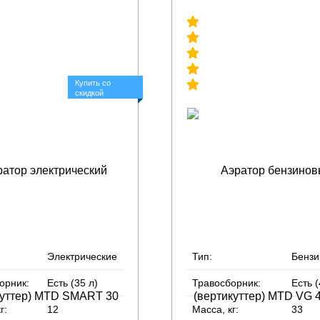
Купить со
скидкой
Электрические
Тип:
Бенз
орник:
Есть (35 л)
Травосборник:
Есть (
г:
12
Масса, кг:
33