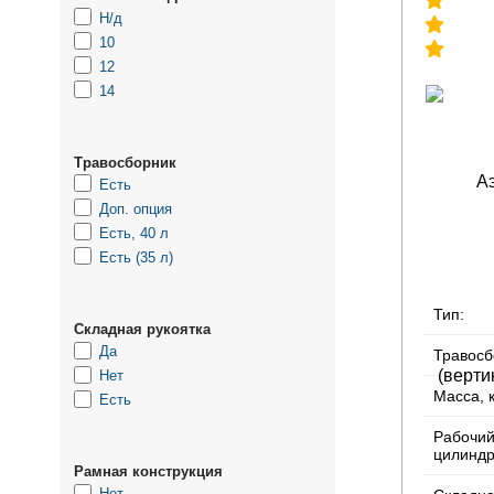
Н/д
10
12
14
Травосборник
Есть
Доп. опция
Есть, 40 л
Есть (35 л)
Тип:
Складная рукоятка
Да
Травосб
Нет
Масса, к
Есть
Рабочи
цилиндр
Рамная конструкция
Нет