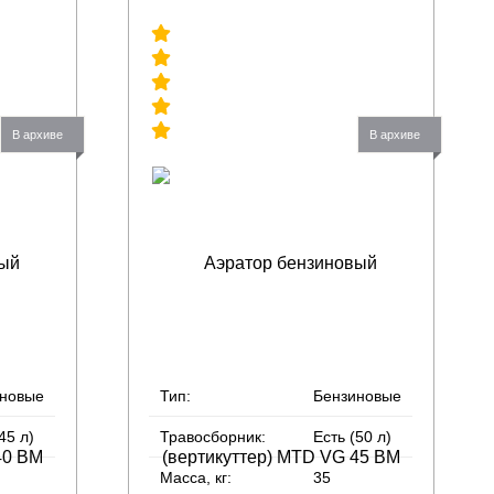
В архиве
В архиве
иновые
Тип:
Бензиновые
45 л)
Травосборник:
Есть (50 л)
Масса, кг:
35