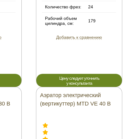
Количество фрез:
24
Рабочий объем
179
цилиндра, см:
ю
Добавить к сравнению
Цену следует уточнить
у консультанта
й
Аэратор электрический
30 B
(вертикуттер) MTD VE 40 B