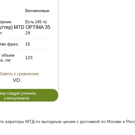
Бензиновые
орник:
Есть (45 л)
г:
29
тво фрез:
15
й объем
123
а, см:
бавить к сравнению
ену следует уточнить
у консультанта
ть аэраторы МТД по выгодным ценам с доставкой по Москве и Росс