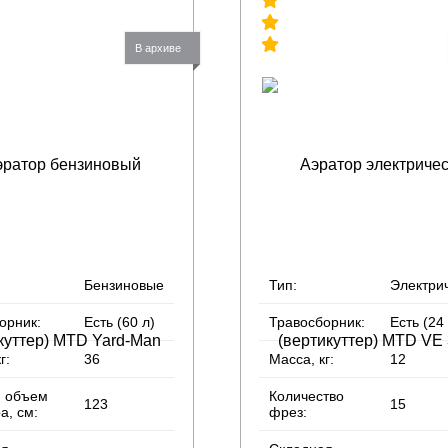
В архиве
Бензиновые
Тип:
Электри
орник:
Есть (60 л)
Травосборник:
Есть (24
г:
36
Масса, кг:
12
й объем
Количество
123
15
а, см:
фрез: