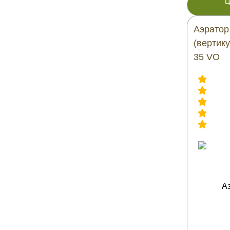
Ц
Аэратор
(вертик
35 VO