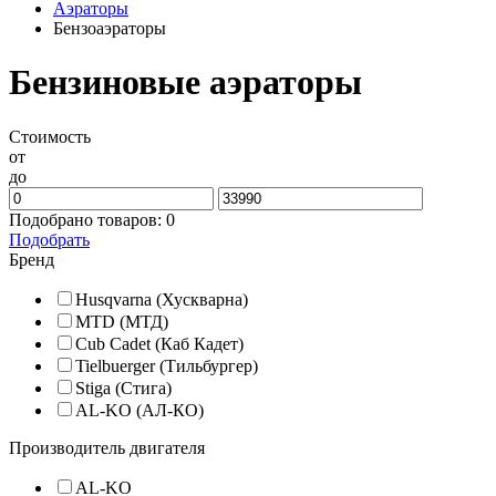
Аэраторы
Бензоаэраторы
Бензиновые аэраторы
Стоимость
от
до
Подобрано товаров:
0
Подобрать
Бренд
Husqvarna (Хускварна)
MTD (МТД)
Cub Cadet (Кaб Кадет)
Tielbuerger (Тильбургер)
Stiga (Стига)
AL-KO (АЛ-КО)
Производитель двигателя
AL-KO