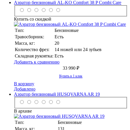
Аэратор бензиновый AL-KO Comfort 38 P Combi Care
Купить со скидкой
Тип:
Бензиновые
Травосборник:
Есть
Масса, кг:
20
Количество фрез:
14 ножей или 24 зубьев
Складная рукоятка:
Есть
Добавить к сравнению
33 990 ₽
Купить в 1 клик
В корзину
Добавлено
Аэратор бензиновый HUSQVARNA AR 19
В архиве
Тип:
Бензиновые
Масса, кг:
131