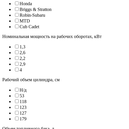
Honda
Briggs & Stratton
Robin-Subaru
MTD
Cub Cadet
Номинальная мощность на рабочих оборотах, кВт
1,3
2,6
2,2
2,9
4
Рабочий объем цилиндра, см
Н/д
53
118
123
127
179
Объем топливного бака, л