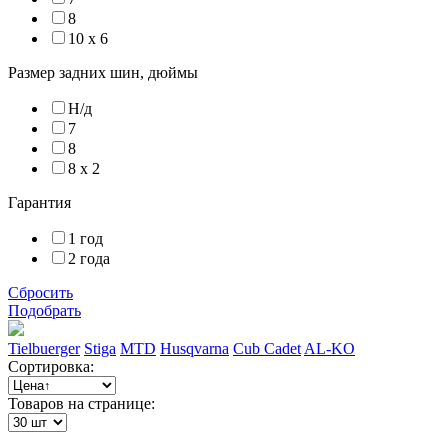
8
10 х 6
Размер задних шин, дюймы
Н/д
7
8
8 х 2
Гарантия
1 год
2 года
Сбросить
Подобрать
Tielbuerger
Stiga
MTD
Husqvarna
Cub Cadet
AL-KO
Сортировка:
Товаров на странице: