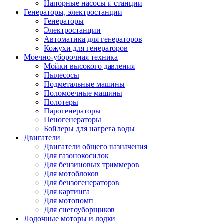
Напорные насосы и станции
Генераторы, электростанции
Генераторы
Электростанции
Автоматика для генераторов
Кожухи для генераторов
Моечно-уборочная техника
Мойки высокого давления
Пылесосы
Подметальные машины
Поломоечные машины
Полотеры
Парогенераторы
Пеногенераторы
Бойлеры для нагрева воды
Двигатели
Двигатели общего назначения
Для газонокосилок
Для бензиновых триммеров
Для мотоблоков
Для бензогенераторов
Для картинга
Для мотопомп
Для снегоуборщиков
Лодочные моторы и лодки