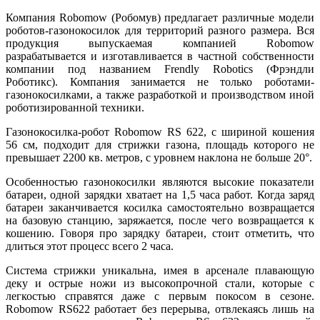
Компания Robomow (Робомув) предлагает различные модели
роботов-газонокосилок для территорий разного размера. Вся
продукция выпускаемая компанией Robomow
разрабатывается и изготавливается в частной собственности
компании под названием Frendly Robotics (Фрэндли
Роботикс). Компания занимается не только роботами-
газонокосилками, а также разработкой и производством иной
роботизированной техники.
Газонокосилка-робот Robomow RS 622, с шириной кошения
56 см, подходит для стрижки газона, площадь которого не
превышает 2200 кв. метров, с уровнем наклона не больше 20°.
Особенностью газонокосилки являются высокие показатели
батареи, одной зарядки хватает на 1,5 часа работ. Когда заряд
батареи заканчивается косилка самостоятельно возвращается
на базовую станцию, заряжается, после чего возвращается к
кошению. Говоря про зарядку батареи, стоит отметить, что
длиться этот процесс всего 2 часа.
Система стрижки уникальна, имея в арсенале плавающую
деку и острые ножи из высокопрочной стали, которые с
легкостью справятся даже с первым покосом в сезоне.
Robomow RS622 работает без перерыва, отвлекаясь лишь на