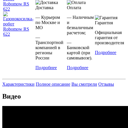
Доставка
Оплата
— Курьером
— Наличным
по Москве и
и
Гарантия
МО
безналичным
Официальная
расчетом;
—
гарантия от
Транспортной
—
производителя
компанией в
Банковской
Подробнее
регионы
картой (при
России
самовывозе).
Подробнее
Подробнее
Характеристики
Полное описание
Вы смотрели
Отзывы
Видео