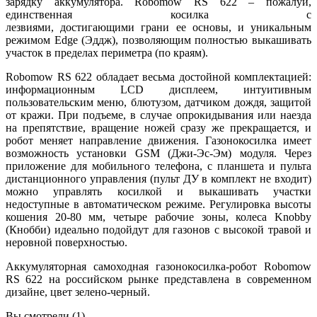
зарядку аккумулятора. Robomow RS 622 – пожалуй,
единственная косилка с
лезвиями, достигающими грани ее основы, и уникальным
режимом Edge (Эддж), позволяющим полностью выкашивать
участок в пределах периметра (по краям).
Robomow RS 622 обладает весьма достойной комплектацией:
информационным LCD дисплеем, интуитивным
пользовательским меню, блютузом, датчиком дождя, защитой
от кражи. При подъеме, в случае опрокидывания или наезда
на препятствие, вращение ножей сразу же прекращается, и
робот меняет направление движения. Газонокосилка имеет
возможность установки GSM (Джи-Эс-Эм) модуля. Через
приложение для мобильного телефона, с планшета и пульта
дистанционного управления (пульт ДУ в комплект не входит)
можно управлять косилкой и выкашивать участки
недоступные в автоматическом режиме. Регулировка высоты
кошения 20-80 мм, четыре рабочие зоны, колеса Knobby
(Кнобби) идеально подойдут для газонов с высокой травой и
неровной поверхностью.
Аккумуляторная самоходная газонокосилка-робот Robomow
RS 622 на российском рынке представлена в современном
дизайне, цвет зелено-черный.
Вы смотрели (1)