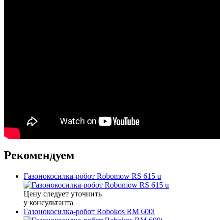
Рекомендуем
Газонокосилка-робот Robomow RS 615 u
Цену следует уточнить
у консультанта
Газонокосилка-робот Robokos RM 600i