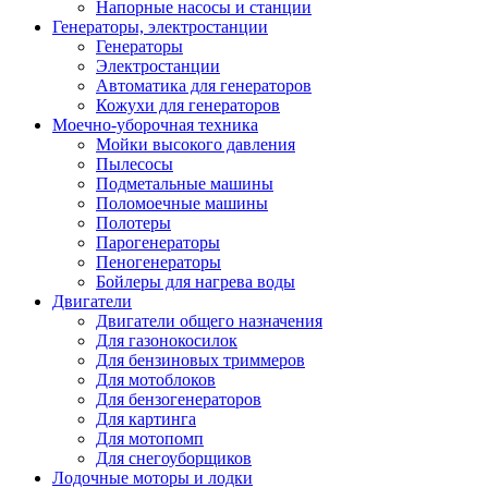
Напорные насосы и станции
Генераторы, электростанции
Генераторы
Электростанции
Автоматика для генераторов
Кожухи для генераторов
Моечно-уборочная техника
Мойки высокого давления
Пылесосы
Подметальные машины
Поломоечные машины
Полотеры
Парогенераторы
Пеногенераторы
Бойлеры для нагрева воды
Двигатели
Двигатели общего назначения
Для газонокосилок
Для бензиновых триммеров
Для мотоблоков
Для бензогенераторов
Для картинга
Для мотопомп
Для снегоуборщиков
Лодочные моторы и лодки