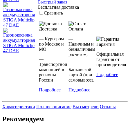
Быстрый заказ
Бесплатная доставка
Сравнить
Доставка
Оплата
— Курьером
—
по Москве и
Наличным и
Гарантия
МО
безналичным
Официальная
расчетом;
—
гарантия от
Транспортной
—
производителя
компанией в
Банковской
Подробнее
регионы
картой (при
России
самовывозе).
Подробнее
Подробнее
Характеристики
Полное описание
Вы смотрели
Отзывы
Рекомендуем