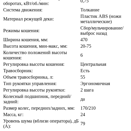
0,75
оборотах, кВт/об./мин:
Система движения:
Толкание
Пластик ABS (ножи
Материал режущей деки:
металлические)
Сбор/мульчирование/
Режимы кошения:
выброс назад
Ширина кошения, мм:
470
Высота кошения, мин-макс, мм:
20-75
Количество положений высоты
6
кошения:
Регулировка высоты кошения:
Центральная
Травосборник:
Есть
Объем травосборника, л:
55
Тип рукоятки управления:
Эргономичная
Регулировка высоты рукоятки:
2 шага
Колесный подшипник, передний/
да
задний:
Размер колес, передних/задних, мм:
170/210
Масса, кг:
24
Уровень шума (вблизи оператора), дБ
79
(А):