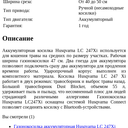
Ширина среза:
От 40 до 50 см
Ручной (несамоходные
Тип привода:
косилки)
Тип двигателя:
Аккумуляторный
Гарантия:
1 год
Описание
Аккумуляторная косилка Husqvarna LC 247Xi используется
для кошения травы на средних по размеру участках. Рабочая
ширина газонокосилки 47 см. Два гнезда для аккумулятора
позволяют подключить сразу два аккумулятора для продления
времени работы. Ударопрочный корпус выполнен из
композитного материала. Косилка Husqvarna LC 247 Xi
работает в двух режимах: травосборник и выброс травы назад.
Большой травосборник Dust Blocker, объемом 55 л,
удерживает пыль и пыльцу, что несомненный плюс для людей
страдающей различными аллергиями Газонокосилка
Husqvarna LC247Xi оснащена системой Husqvarna Connect
позволяет соединять косилку с Bluetooth-устройствами.
Вы смотрели (1)
Газонокосилка аккумуляторная Husqvarna LC 247Xi