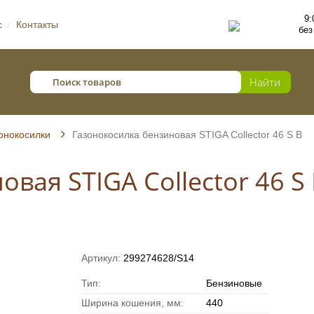
9:
с
Контакты
без
онокосилки
Газонокосилка бензиновая STIGA Collector 46 S B
вая STIGA Collector 46 S
Артикул:
299274628/S14
Тип:
Бензиновые
Ширина кошения, мм:
440