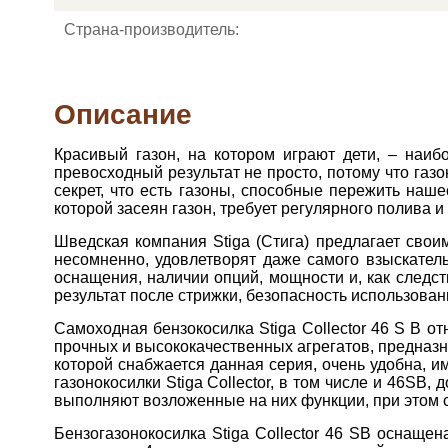
Страна-производитель:
Описание
Красивый газон, на котором играют дети, – наиб
превосходный результат не просто, потому что газ
секрет, что есть газоны, способные пережить наше
которой засеян газон, требует регулярного полива и
Шведская компания Stiga (Стига) предлагает свои
несомненно, удовлетворят даже самого взыскатель
оснащения, наличии опций, мощности и, как следст
результат после стрижки, безопасность использован
Самоходная бензокосилка Stiga Collector 46 S B отн
прочных и высококачественных агрегатов, предназ
которой снабжается данная серия, очень удобна, 
газонокосилки Stiga Collector, в том числе и 46S
выполняют возложенные на них функции, при этом с
Бензогазонокосилка Stiga Collector 46 SB оснащен