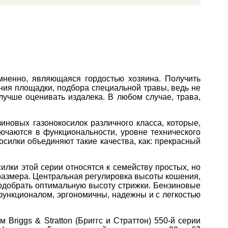
омненно, являющаяся гордостью хозяина. Получить
ания площадки, подбора специальной травы, ведь не
 лучше оценивать издалека. В любом случае, трава,
иновых газонокосилок различного класса, которые,
лючаются в функциональности, уровне технического
осилки объединяют такие качества, как: прекрасный
осилки этой серии относятся к семейству простых, но
размера. Центральная регулировка высоты кошения,
подобрать оптимальную высоту стрижки. Бензиновые
 функционалом, эргономичны, надежны и с легкостью
Briggs & Stratton (Бриггс и Страттон) 550-й серии