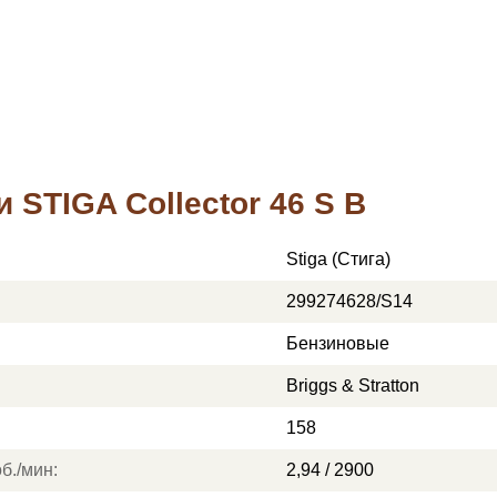
 STIGA Collector 46 S B
Stiga (Стига)
299274628/S14
Бензиновые
Briggs & Stratton
158
б./мин:
2,94 / 2900