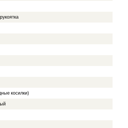
рукоятка
дные косилки)
ный