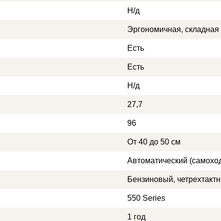
Н/д
Эргономичная, складная 
Есть
Есть
Н/д
27,7
96
От 40 до 50 см
Автоматический (самохо
Бензиновый, четрехтакт
550 Series
1 год