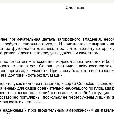
Словакия
олее примечательная деталь загородного владения, нес
он требует специального ухода. И начать стоит с выравнив
ствие футбольной команды, а есть и те, красоту которых
 стрижки, и делать это следует с должным качеством.
м пользователям множество моделей электрических и бенз
ного пользователя. Основные отличия таких косилок зак
вие, производительности. При этом абсолютно все газонок
ия и долговечность эксплуатации.
осится, как видно из названия, к серии Collector. Газонок
наченных для садов сравнительно небольшого по площади 
имеет несколько положений и позволяет в любой ситуации 
B, достаточно популярны, поскольку не перегружены лишним
тоимость их невысока.
а надежным и производительным американским двигателем 