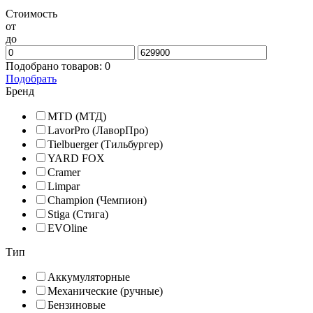
Стоимость
от
до
Подобрано товаров:
0
Подобрать
Бренд
MTD (МТД)
LavorPro (ЛаворПро)
Tielbuerger (Тильбургер)
YARD FOX
Cramer
Limpar
Champion (Чемпион)
Stiga (Стига)
EVOline
Тип
Аккумуляторные
Механические (ручные)
Бензиновые