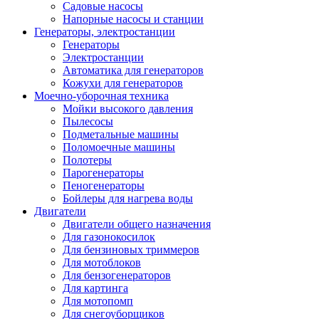
Садовые насосы
Напорные насосы и станции
Генераторы, электростанции
Генераторы
Электростанции
Автоматика для генераторов
Кожухи для генераторов
Моечно-уборочная техника
Мойки высокого давления
Пылесосы
Подметальные машины
Поломоечные машины
Полотеры
Парогенераторы
Пеногенераторы
Бойлеры для нагрева воды
Двигатели
Двигатели общего назначения
Для газонокосилок
Для бензиновых триммеров
Для мотоблоков
Для бензогенераторов
Для картинга
Для мотопомп
Для снегоуборщиков