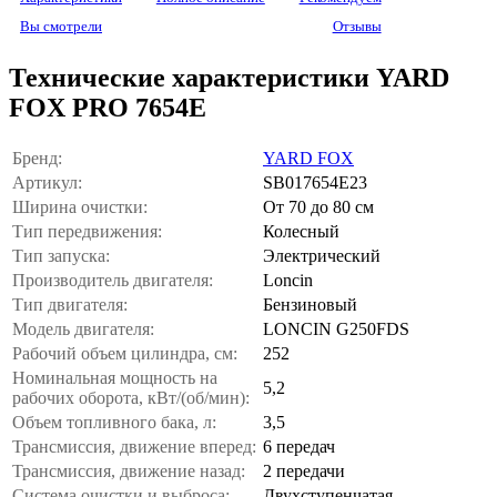
Вы смотрели
Отзывы
Технические характеристики YARD
FOX PRO 7654E
Бренд:
YARD FOX
Артикул:
SB017654E23
Ширина очистки:
От 70 до 80 см
Тип передвижения:
Колесный
Тип запуска:
Электрический
Производитель двигателя:
Loncin
Тип двигателя:
Бензиновый
Модель двигателя:
LONCIN G250FDS
Рабочий объем цилиндра, см:
252
Номинальная мощность на
5,2
рабочих оборота, кВт/(об/мин):
Объем топливного бака, л:
3,5
Трансмиссия, движение вперед:
6 передач
Трансмиссия, движение назад:
2 передачи
Система очистки и выброса:
Двухступенчатая