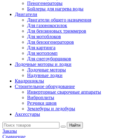
Пеногенераторы
Бойлеры для нагрева воды
Двигатели
Двигатели общего назначения
Для газонокосилок
Для бензиновых триммеров
Для мотоблоков
Для бензогенераторов
Для картинга
Для мотопомп
Для снегоуборщиков
Лодочные моторы и лодки
Лодочные моторы
Надувные лодки
Квадроциклы
Строительное оборудование
Инверторные сварочные аппараты
Виброплиты
Резчики швов
Землебуры и ледобуры
Аксессуары
Заказы
Сравнение