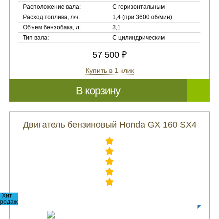
Расположение вала:
С горизонтальным
Расход топлива, л/ч:
1,4 (при 3600 об/мин)
Объем бензобака, л:
3,1
Тип вала:
С цилиндрическим
57 500 ₽
Купить в 1 клик
В корзину
Двигатель бензиновый Honda GX 160 SX4
Хит
родаж