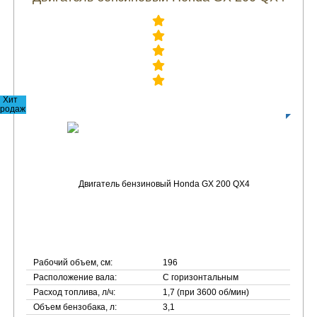
Хит
родаж
Рабочий объем, см:
196
Расположение вала:
С горизонтальным
Расход топлива, л/ч:
1,7 (при 3600 об/мин)
Объем бензобака, л:
3,1