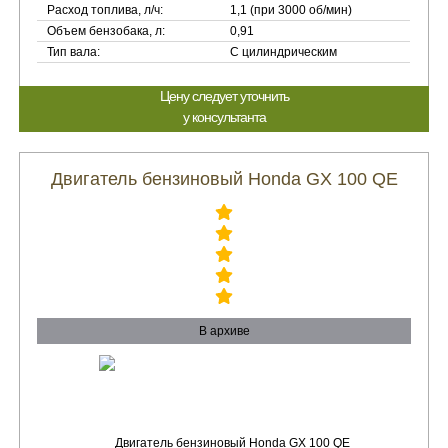
Расход топлива, л/ч:
1,1 (при 3000 об/мин)
Объем бензобака, л:
0,91
Тип вала:
С цилиндрическим
Цену следует уточнить
у консультанта
Двигатель бензиновый Honda GX 100 QE
В архиве