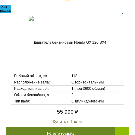
Хит
родаж
Рабочий объем, см:
118
Расположение вала:
С горизонтальным
Расход топлива, л/ч:
1 (при 3600 об/мин)
Объем бензобака, л:
2
Тип вала:
С цилиндрическим
55 990 ₽
Купить в 1 клик
В корзину