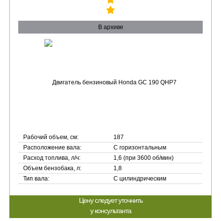
В архиве
Рабочий объем, см:
187
Расположение вала:
С горизонтальным
Расход топлива, л/ч:
1,6 (при 3600 об/мин)
Объем бензобака, л:
1,8
Тип вала:
С цилиндрическим
Цену следует уточнить
у консультанта