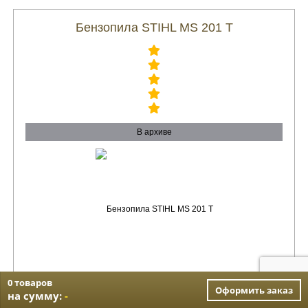
Бензопила STIHL MS 201 T
В архиве
0 товаров
В архиве:
Да
Оформить заказ
на сумму:
-
Цена в рублях:
0