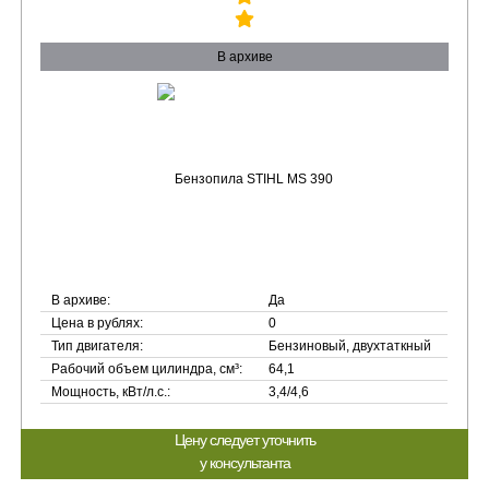
В архиве
В архиве:
Да
Цена в рублях:
0
Тип двигателя:
Бензиновый, двухтаткный
Рабочий объем цилиндра, см³:
64,1
Мощность, кВт/л.с.:
3,4/4,6
Цену следует уточнить
у консультанта