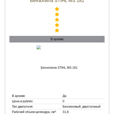
Бензопила STIHL MS 181
В архиве
В архиве:
Да
Цена в рублях:
0
Тип двигателя:
Бензиновый, двухтаткный
Рабочий объем цилиндра, см³:
31,8