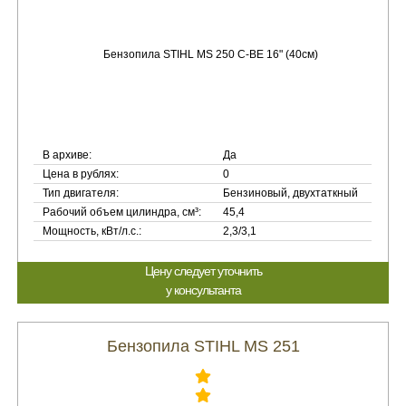
В архиве:
Да
Цена в рублях:
0
Тип двигателя:
Бензиновый, двухтаткный
Рабочий объем цилиндра, см³:
45,4
Мощность, кВт/л.с.:
2,3/3,1
Цену следует уточнить
у консультанта
Бензопила STIHL MS 251