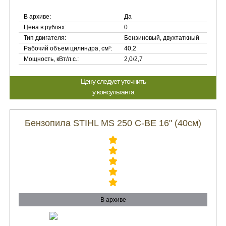
В архиве:
Да
Цена в рублях:
0
Тип двигателя:
Бензиновый, двухтаткный
Рабочий объем цилиндра, см³:
40,2
Мощность, кВт/л.с.:
2,0/2,7
Цену следует уточнить
у консультанта
Бензопила STIHL MS 250 C-BE 16" (40см)
В архиве