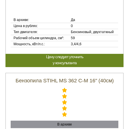
В архиве:
Да
Цена в рублях:
0
Тип двигателя:
Бензиновый, двухтаткный
Рабочий объем цилиндра, см³:
59
Мощность, кВт/л.с.:
3,4/4,6
Цену следует уточнить
у консультанта
Бензопила STIHL MS 362 C-M 16" (40см)
В архиве