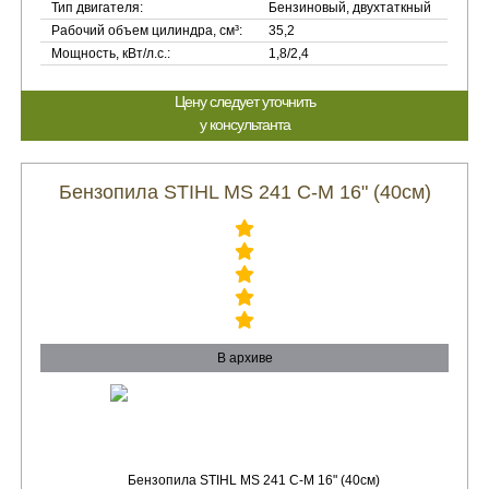
Тип двигателя:
Бензиновый, двухтаткный
Рабочий объем цилиндра, см³:
35,2
Мощность, кВт/л.с.:
1,8/2,4
Цену следует уточнить
у консультанта
Бензопила STIHL MS 241 C-M 16" (40см)
В архиве