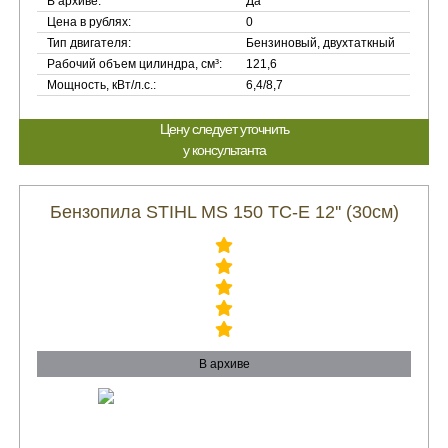
В архиве:
Да
Цена в рублях:
0
Тип двигателя:
Бензиновый, двухтаткный
Рабочий объем цилиндра, см³:
121,6
Мощность, кВт/л.с.:
6,4/8,7
Цену следует уточнить
у консультанта
Бензопила STIHL MS 150 TC-E 12'' (30см)
В архиве