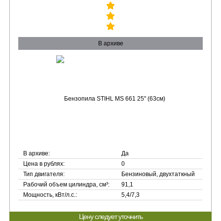
В архиве
В архиве:
Да
Цена в рублях:
0
Тип двигателя:
Бензиновый, двухтаткный
Рабочий объем цилиндра, см³:
91,1
Мощность, кВт/л.с.:
5,4/7,3
Цену следует уточнить