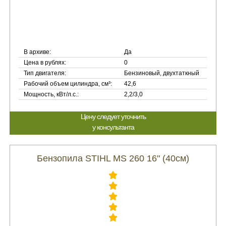
В архиве:
Да
Цена в рублях:
0
Тип двигателя:
Бензиновый, двухтаткный
Рабочий объем цилиндра, см³:
42,6
Мощность, кВт/л.с.:
2,2/3,0
Цену следует уточнить
у консультанта
Бензопила STIHL MS 260 16" (40см)