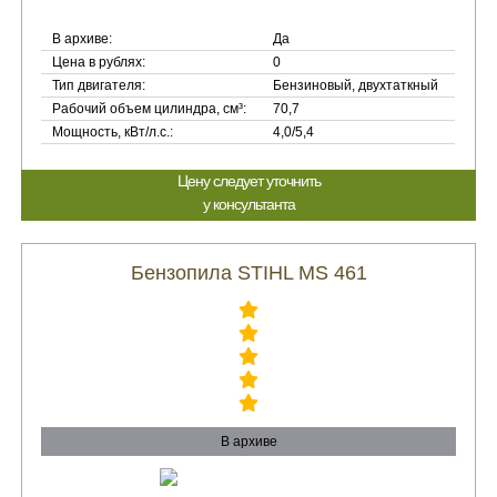
В архиве:
Да
Цена в рублях:
0
Тип двигателя:
Бензиновый, двухтаткный
Рабочий объем цилиндра, см³:
70,7
Мощность, кВт/л.с.:
4,0/5,4
Цену следует уточнить
у консультанта
Бензопила STIHL MS 461
В архиве