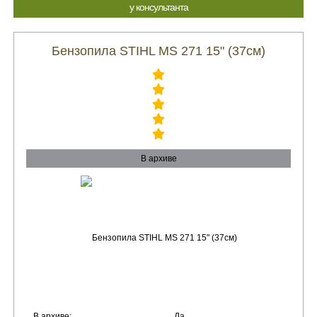
у консультанта
Бензопила STIHL MS 271 15" (37см)
В архиве
В архиве:
Да