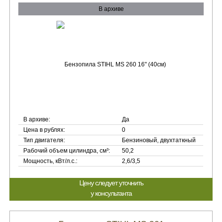
В архиве
В архиве:
Да
Цена в рублях:
0
Тип двигателя:
Бензиновый, двухтаткный
Рабочий объем цилиндра, см³:
50,2
Мощность, кВт/л.с.:
2,6/3,5
Цену следует уточнить
у консультанта