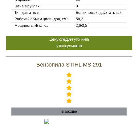
Цена в рублях:
0
Тип двигателя:
Бензиновый, двухтаткный
Рабочий объем цилиндра, см³:
50,2
Мощность, кВт/л.с.:
2,6/3,5
Цену следует уточнить
у консультанта
Бензопила STIHL MS 291
В архиве