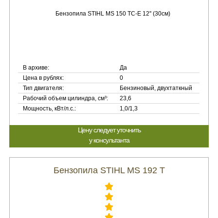
В архиве:
Да
Цена в рублях:
0
Тип двигателя:
Бензиновый, двухтаткный
Рабочий объем цилиндра, см³:
23,6
Мощность, кВт/л.с.:
1,0/1,3
Цену следует уточнить
у консультанта
Бензопила STIHL MS 192 T