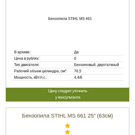
В архиве:
Да
Цена в рублях:
0
Тип двигателя:
Бензиновый, двухтаткный
Рабочий объем цилиндра, см³:
76,5
Мощность, кВт/л.с.:
4,4/6
Цену следует уточнить
у консультанта
Бензопила STIHL MS 661 25" (63см)