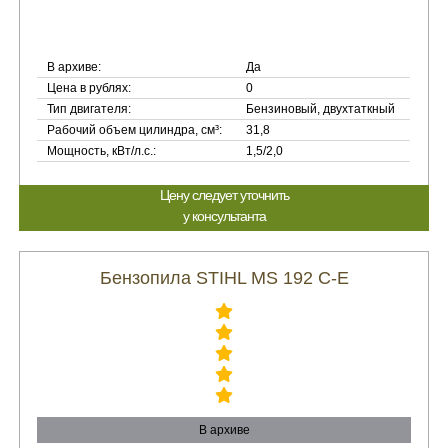
В архиве:
Да
Цена в рублях:
0
Тип двигателя:
Бензиновый, двухтаткный
Рабочий объем цилиндра, см³:
31,8
Мощность, кВт/л.с.:
1,5/2,0
Цену следует уточнить
у консультанта
Бензопила STIHL MS 192 C-E
В архиве