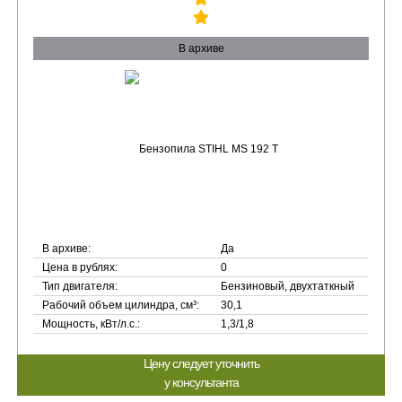
В архиве
В архиве:
Да
Цена в рублях:
0
Тип двигателя:
Бензиновый, двухтаткный
Рабочий объем цилиндра, см³:
30,1
Мощность, кВт/л.с.:
1,3/1,8
Цену следует уточнить
у консультанта